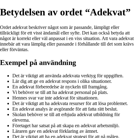
Betydelsen av ordet “Adekvat”
Ordet adekvat beskriver något som är passande, lämpligt eller
tillräckligt för ett visst ändamål eller syfte. Det kan också betyda att
något är korrekt eller väl anpassat i en viss situation. Att vara adekvat
innebär att vara lämplig eller passande i förhållande till det som krävs
eller förväntas.
Exempel på användning
Det är viktigt att använda adekvata verktyg för uppgiften.
Lär dig att ge en adekvat respons i olika situationer.
En adekvat förberedelse är nyckeln till framgång.
Vi behöver se till att ha adekvat personal på plats.
Hennes svar var inte adekvat för situationen.
Det är viktigt att ha adekvata resurser för att lösa problemet.
En adekvat analys är avgörande för att fatta rätt beslut.
Skolan behöver se till att erbjuda adekvat utbildning för
eleverna.
Företaget har satsat på att skapa en adekvat arbetsmiljö.
Läraren gav en adekvat förklaring av ämnet.
Det är viktigt att ha en adekvat strategi för att nå målen.