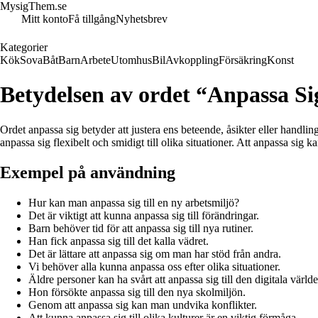
MysigThem.se
Mitt konto
Få tillgång
Nyhetsbrev
Kategorier
Kök
Sova
Båt
Barn
Arbete
Utomhus
Bil
Avkoppling
Försäkring
Konst
Betydelsen av ordet “Anpassa Si
Ordet anpassa sig betyder att justera ens beteende, åsikter eller handling
anpassa sig flexibelt och smidigt till olika situationer. Att anpassa sig 
Exempel på användning
Hur kan man anpassa sig till en ny arbetsmiljö?
Det är viktigt att kunna anpassa sig till förändringar.
Barn behöver tid för att anpassa sig till nya rutiner.
Han fick anpassa sig till det kalla vädret.
Det är lättare att anpassa sig om man har stöd från andra.
Vi behöver alla kunna anpassa oss efter olika situationer.
Äldre personer kan ha svårt att anpassa sig till den digitala världe
Hon försökte anpassa sig till den nya skolmiljön.
Genom att anpassa sig kan man undvika konflikter.
Att kunna anpassa sig till olika kulturer är en viktig förmåga.