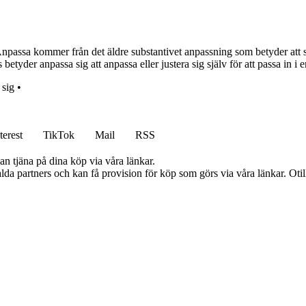
npassa kommer från det äldre substantivet anpassning som betyder att s
etyder anpassa sig att anpassa eller justera sig själv för att passa in i en
 sig
•
terest
TikTok
Mail
RSS
an tjäna på dina köp via våra länkar.
lda partners och kan få provision för köp som görs via våra länkar. Otillå