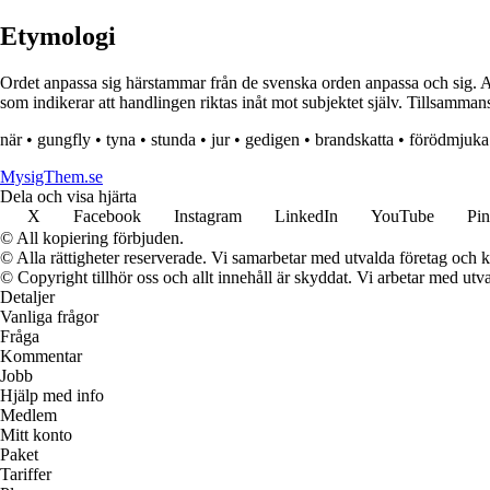
Etymologi
Ordet anpassa sig härstammar från de svenska orden anpassa och sig. A
som indikerar att handlingen riktas inåt mot subjektet själv. Tillsammans b
när
•
gungfly
•
tyna
•
stunda
•
jur
•
gedigen
•
brandskatta
•
förödmjuka
MysigThem.se
Dela och visa hjärta
X
Facebook
Instagram
LinkedIn
YouTube
Pin
© All kopiering förbjuden.
© Alla rättigheter reserverade. Vi samarbetar med utvalda företag och k
© Copyright tillhör oss och allt innehåll är skyddat. Vi arbetar med utva
Detaljer
Vanliga frågor
Fråga
Kommentar
Jobb
Hjälp med info
Medlem
Mitt konto
Paket
Tariffer