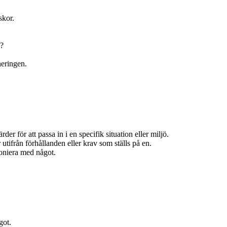
skor.
d?
neringen.
rder för att passa in i en specifik situation eller miljö.
 utifrån förhållanden eller krav som ställs på en.
moniera med något.
got.