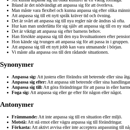
Ibland är det nödvändigt att anpassa sig för att överleva.
Man måste vara flexibel och kunna anpassa sig efter olika männi
Att anpassa sig till ett nytt språk kräver tid och övning.
Det är svårt att anpassa sig till nya regler när de ändras så ofta.
Hur kan man underlätta för sig själv att anpassa sig till en ny sta
Det är viktigt att anpassa sig efter barnens behov.
Han försökte anpassa sig till den nya livssituationen efter pensio
Hon kände sig tvungen att anpassa sig för att passa in i gruppen.
Att anpassa sig till ett nytt jobb kan vara utmanande i början.
Vi måste alla anpassa oss till den rådande situationen.
Synonymer
Anpassa sig:
Att justera eller förändra sitt beteende eller sina åtgä
Anpassa sig efter:
Att anpassa sitt beteende eller sina handlingar
Anpassa sig till:
Att göra förändringar för att passa in eller har
Foga sig:
Att anpassa sig eller ge efter för någon eller något.
Antonymer
Främmande:
Att inte anpassa sig till en situation eller miljö.
Motstå:
Att stå emot eller vägra anpassa sig till förändringar.
Förkasta:
Att aktivt avvisa eller inte acceptera anpassning till nå