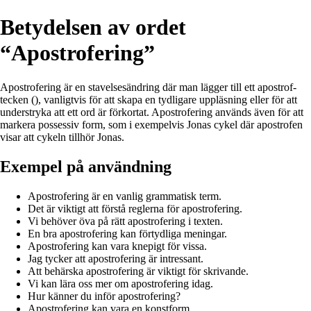
Betydelsen av ordet
“Apostrofering”
Apostrofering är en stavelsesändring där man lägger till ett apostrof-
tecken (), vanligtvis för att skapa en tydligare uppläsning eller för att
understryka att ett ord är förkortat. Apostrofering används även för att
markera possessiv form, som i exempelvis Jonas cykel där apostrofen
visar att cykeln tillhör Jonas.
Exempel på användning
Apostrofering är en vanlig grammatisk term.
Det är viktigt att förstå reglerna för apostrofering.
Vi behöver öva på rätt apostrofering i texten.
En bra apostrofering kan förtydliga meningar.
Apostrofering kan vara knepigt för vissa.
Jag tycker att apostrofering är intressant.
Att behärska apostrofering är viktigt för skrivande.
Vi kan lära oss mer om apostrofering idag.
Hur känner du inför apostrofering?
Apostrofering kan vara en konstform.