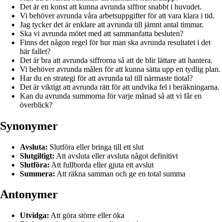
Det är en konst att kunna avrunda siffror snabbt i huvudet.
Vi behöver avrunda våra arbetsuppgifter för att vara klara i tid.
Jag tycker det är enklare att avrunda till jämnt antal timmar.
Ska vi avrunda mötet med att sammanfatta besluten?
Finns det någon regel för hur man ska avrunda resultatet i det
här fallet?
Det är bra att avrunda siffrorna så att de blir lättare att hantera.
Vi behöver avrunda målen för att kunna sätta upp en tydlig plan.
Har du en strategi för att avrunda tal till närmaste tiotal?
Det är viktigt att avrunda rätt för att undvika fel i beräkningarna.
Kan du avrunda summorna för varje månad så att vi får en
överblick?
Synonymer
Avsluta:
Slutföra eller bringa till ett slut
Slutgiltigt:
Att avsluta eller avsluta något definitivt
Slutföra:
Att fullborda eller gjuta ett avslut
Summera:
Att räkna samman och ge en total summa
Antonymer
Utvidga:
Att göra större eller öka