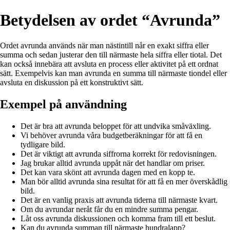
Betydelsen av ordet “Avrunda”
Ordet avrunda används när man nästintill når en exakt siffra eller
summa och sedan justerar den till närmaste hela siffra eller tiotal. Det
kan också innebära att avsluta en process eller aktivitet på ett ordnat
sätt. Exempelvis kan man avrunda en summa till närmaste tiondel eller
avsluta en diskussion på ett konstruktivt sätt.
Exempel på användning
Det är bra att avrunda beloppet för att undvika småväxling.
Vi behöver avrunda våra budgetberäkningar för att få en
tydligare bild.
Det är viktigt att avrunda siffrorna korrekt för redovisningen.
Jag brukar alltid avrunda uppåt när det handlar om priser.
Det kan vara skönt att avrunda dagen med en kopp te.
Man bör alltid avrunda sina resultat för att få en mer överskådlig
bild.
Det är en vanlig praxis att avrunda tiderna till närmaste kvart.
Om du avrundar neråt får du en mindre summa pengar.
Låt oss avrunda diskussionen och komma fram till ett beslut.
Kan du avrunda summan till närmaste hundralapp?