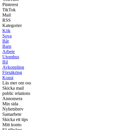
Pinterest
TikTok
Mail
RSS
Kategorier
Kök
Sova
Båt
Barn
Arbete
Utomhus
Bil
Avkoppling
Försäkring
Konst
Läs mer om oss
Skicka mail
public relations
Annonsera
Min sida
Nyhetsbrev
Samarbete
Skicka ett tips
Mitt konto
Få tillgång