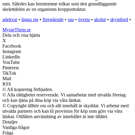
ram. Således kan benstomme tolkas som den grundläggande
skelettdelen av en organisms kroppsstruktur.
adekvat
•
lägga sig
•
föregående
•
rau
•
överta
•
akolut
•
skymford
•
MysigThem.se
Dela och visa hjärta
X
Facebook
Instagram
LinkedIn
YouTube
Pinterest
TikTok
Mail
RSS
© All kopiering förbjuden.
© Alla rättigheter reserverade. Vi samarbetar med utvalda företag
och kan tjäna på dina köp via våra länkar.
© Copyright tillhör oss och allt innehåll är skyddat. Vi arbetar med
utvalda partners och kan få provision för köp som görs via våra
länkar. Otillåten användning av innehållet är inte tillåtet.
Detaljer
Vanliga frågor
Fråga