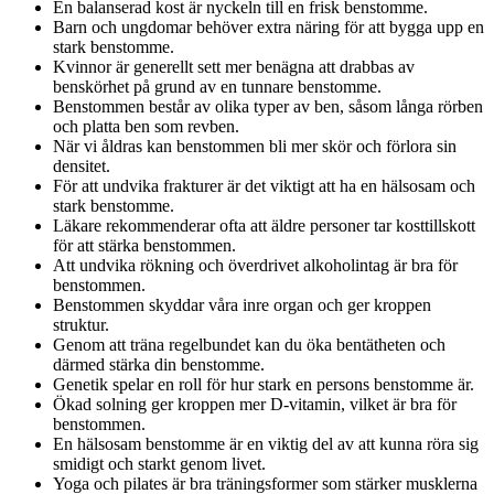
En balanserad kost är nyckeln till en frisk benstomme.
Barn och ungdomar behöver extra näring för att bygga upp en
stark benstomme.
Kvinnor är generellt sett mer benägna att drabbas av
benskörhet på grund av en tunnare benstomme.
Benstommen består av olika typer av ben, såsom långa rörben
och platta ben som revben.
När vi åldras kan benstommen bli mer skör och förlora sin
densitet.
För att undvika frakturer är det viktigt att ha en hälsosam och
stark benstomme.
Läkare rekommenderar ofta att äldre personer tar kosttillskott
för att stärka benstommen.
Att undvika rökning och överdrivet alkoholintag är bra för
benstommen.
Benstommen skyddar våra inre organ och ger kroppen
struktur.
Genom att träna regelbundet kan du öka bentätheten och
därmed stärka din benstomme.
Genetik spelar en roll för hur stark en persons benstomme är.
Ökad solning ger kroppen mer D-vitamin, vilket är bra för
benstommen.
En hälsosam benstomme är en viktig del av att kunna röra sig
smidigt och starkt genom livet.
Yoga och pilates är bra träningsformer som stärker musklerna