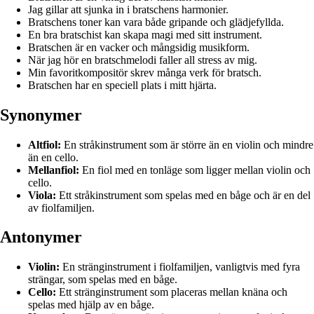
Jag gillar att sjunka in i bratschens harmonier.
Bratschens toner kan vara både gripande och glädjefyllda.
En bra bratschist kan skapa magi med sitt instrument.
Bratschen är en vacker och mångsidig musikform.
När jag hör en bratschmelodi faller all stress av mig.
Min favoritkompositör skrev många verk för bratsch.
Bratschen har en speciell plats i mitt hjärta.
Synonymer
Altfiol:
En stråkinstrument som är större än en violin och mindre
än en cello.
Mellanfiol:
En fiol med en tonläge som ligger mellan violin och
cello.
Viola:
Ett stråkinstrument som spelas med en båge och är en del
av fiolfamiljen.
Antonymer
Violin:
En stränginstrument i fiolfamiljen, vanligtvis med fyra
strängar, som spelas med en båge.
Cello:
Ett stränginstrument som placeras mellan knäna och
spelas med hjälp av en båge.