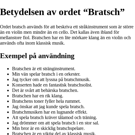
Betydelsen av ordet “Bratsch”
Ordet bratsch används för att beskriva ett stråkinstrument som är större
än en violin men mindre än en cello. Det kallas även ibland för
mellanstore fiol. Bratschen har en lite mörkare klang än en violin och
används ofta inom klassisk musik.
Exempel på användning
Bratschen är ett stränginstrument.
Min vän spelar bratsch i en orkester.
Jag tycker om att lyssna på bratschmusik.
Konserten hade en fantastisk bratschsolist.
Det är svårt att behärska bratschen.
Bratschen har en rik klang.
Bratschens toner fyller hela rummet.
Jag önskar att jag kunde spela bratsch.
Bratschmusiken har en lugnande effekt.
Att spela bratsch kräver tålamod och träning.
Jag drömmer om att spela bratsch i en stor sal.
Min bror är en skicklig bratschspelare.
Bratschen är en viktig del av klassisk musik.