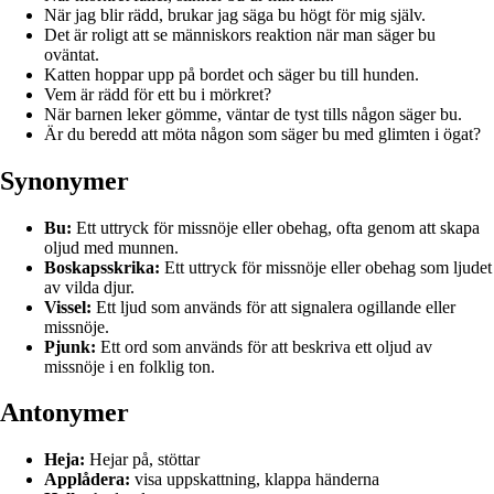
När jag blir rädd, brukar jag säga bu högt för mig själv.
Det är roligt att se människors reaktion när man säger bu
oväntat.
Katten hoppar upp på bordet och säger bu till hunden.
Vem är rädd för ett bu i mörkret?
När barnen leker gömme, väntar de tyst tills någon säger bu.
Är du beredd att möta någon som säger bu med glimten i ögat?
Synonymer
Bu:
Ett uttryck för missnöje eller obehag, ofta genom att skapa
oljud med munnen.
Boskapsskrika:
Ett uttryck för missnöje eller obehag som ljudet
av vilda djur.
Vissel:
Ett ljud som används för att signalera ogillande eller
missnöje.
Pjunk:
Ett ord som används för att beskriva ett oljud av
missnöje i en folklig ton.
Antonymer
Heja:
Hejar på, stöttar
Applådera:
visa uppskattning, klappa händerna