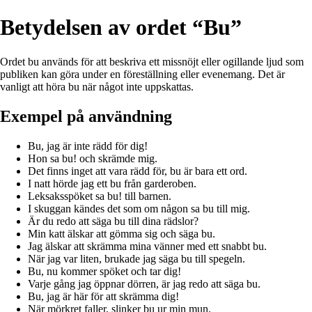
Betydelsen av ordet “Bu”
Ordet bu används för att beskriva ett missnöjt eller ogillande ljud som
publiken kan göra under en föreställning eller evenemang. Det är
vanligt att höra bu när något inte uppskattas.
Exempel på användning
Bu, jag är inte rädd för dig!
Hon sa bu! och skrämde mig.
Det finns inget att vara rädd för, bu är bara ett ord.
I natt hörde jag ett bu från garderoben.
Leksaksspöket sa bu! till barnen.
I skuggan kändes det som om någon sa bu till mig.
Är du redo att säga bu till dina rädslor?
Min katt älskar att gömma sig och säga bu.
Jag älskar att skrämma mina vänner med ett snabbt bu.
När jag var liten, brukade jag säga bu till spegeln.
Bu, nu kommer spöket och tar dig!
Varje gång jag öppnar dörren, är jag redo att säga bu.
Bu, jag är här för att skrämma dig!
När mörkret faller, slinker bu ur min mun.