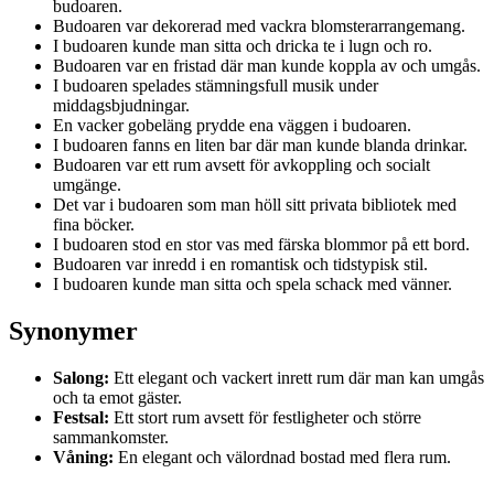
budoaren.
Budoaren var dekorerad med vackra blomsterarrangemang.
I budoaren kunde man sitta och dricka te i lugn och ro.
Budoaren var en fristad där man kunde koppla av och umgås.
I budoaren spelades stämningsfull musik under
middagsbjudningar.
En vacker gobeläng prydde ena väggen i budoaren.
I budoaren fanns en liten bar där man kunde blanda drinkar.
Budoaren var ett rum avsett för avkoppling och socialt
umgänge.
Det var i budoaren som man höll sitt privata bibliotek med
fina böcker.
I budoaren stod en stor vas med färska blommor på ett bord.
Budoaren var inredd i en romantisk och tidstypisk stil.
I budoaren kunde man sitta och spela schack med vänner.
Synonymer
Salong:
Ett elegant och vackert inrett rum där man kan umgås
och ta emot gäster.
Festsal:
Ett stort rum avsett för festligheter och större
sammankomster.
Våning:
En elegant och välordnad bostad med flera rum.