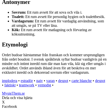
Antonymer
Sovrum:
Ett rum avsett för att sova och vila i.
Toalett:
Ett rum avsett för personlig hygien och toalettbesök.
Vardagsrum:
Ett rum avsett för vardaglig användning, som
att umgås, se på TV eller läsa.
Kök:
Ett rum avsett för matlagning och förvaring av
köksutrustning.
Etymologi
Ordet budoar härstammar från franskan och kommer ursprungligen
från ordet boudoir. I svensk språkbruk syftar budoar vanligtvis på en
mindre och intimt inredd rum där man kan vila, klä sig eller umgås i
avskildhet. Ordet används ibland även för att beskriva en mer
exklusivt inredd och dekorerad sovrum eller vardagsrum.
implodera
•
estradör
•
naiv
•
varan
•
despot
•
carte blanche
•
despot
•
faktiskt
•
teamwork
•
vemodig
•
MysigThem.se
Dela och visa hjärta
X
Facebook