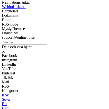
Navigationslänkar
Webbplatskarta
Berättelser
Dokument
Blogg
RSS-flöde
MysigThem.se
Online Nu
support@onlinenu.se
Dela och visa hjärta
X
Facebook
Instagram
LinkedIn
YouTube
Pinterest
TikTok
Mail
RSS
Kategorier
Kök
Sova
Båt
Barn