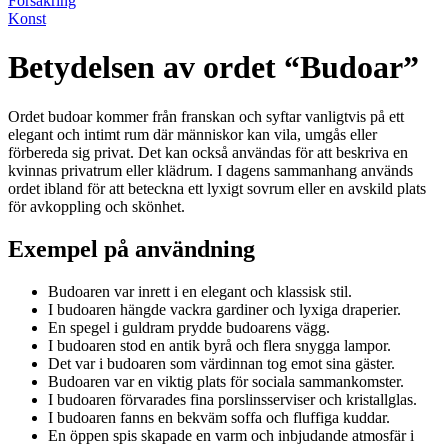
Försäkring
Konst
Betydelsen av ordet “Budoar”
Ordet budoar kommer från franskan och syftar vanligtvis på ett
elegant och intimt rum där människor kan vila, umgås eller
förbereda sig privat. Det kan också användas för att beskriva en
kvinnas privatrum eller klädrum. I dagens sammanhang används
ordet ibland för att beteckna ett lyxigt sovrum eller en avskild plats
för avkoppling och skönhet.
Exempel på användning
Budoaren var inrett i en elegant och klassisk stil.
I budoaren hängde vackra gardiner och lyxiga draperier.
En spegel i guldram prydde budoarens vägg.
I budoaren stod en antik byrå och flera snygga lampor.
Det var i budoaren som värdinnan tog emot sina gäster.
Budoaren var en viktig plats för sociala sammankomster.
I budoaren förvarades fina porslinsserviser och kristallglas.
I budoaren fanns en bekväm soffa och fluffiga kuddar.
En öppen spis skapade en varm och inbjudande atmosfär i