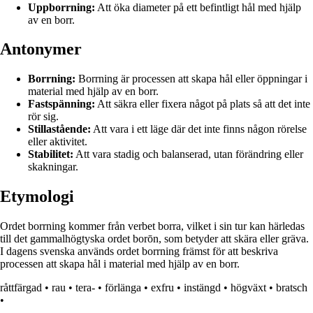
Uppborrning:
Att öka diameter på ett befintligt hål med hjälp
av en borr.
Antonymer
Borrning:
Borrning är processen att skapa hål eller öppningar i
material med hjälp av en borr.
Fastspänning:
Att säkra eller fixera något på plats så att det inte
rör sig.
Stillastående:
Att vara i ett läge där det inte finns någon rörelse
eller aktivitet.
Stabilitet:
Att vara stadig och balanserad, utan förändring eller
skakningar.
Etymologi
Ordet borrning kommer från verbet borra, vilket i sin tur kan härledas
till det gammalhögtyska ordet borōn, som betyder att skära eller gräva.
I dagens svenska används ordet borrning främst för att beskriva
processen att skapa hål i material med hjälp av en borr.
råttfärgad
•
rau
•
tera-
•
förlänga
•
exfru
•
instängd
•
högväxt
•
bratsch
•