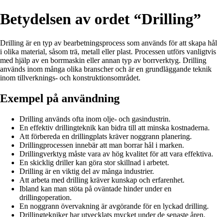
Betydelsen av ordet “Drilling”
Drilling är en typ av bearbetningsprocess som används för att skapa hål
i olika material, såsom trä, metall eller plast. Processen utförs vanligtvis
med hjälp av en borrmaskin eller annan typ av borrverktyg. Drilling
används inom många olika branscher och är en grundläggande teknik
inom tillverknings- och konstruktionsområdet.
Exempel på användning
Drilling används ofta inom olje- och gasindustrin.
En effektiv drillingteknik kan bidra till att minska kostnaderna.
Att förbereda en drillingplats kräver noggrann planering.
Drillingprocessen innebär att man borrar hål i marken.
Drillingverktyg måste vara av hög kvalitet för att vara effektiva.
En skicklig driller kan göra stor skillnad i arbetet.
Drilling är en viktig del av många industrier.
Att arbeta med drilling kräver kunskap och erfarenhet.
Ibland kan man stöta på oväntade hinder under en
drillingoperation.
En noggrann övervakning är avgörande för en lyckad drilling.
Drillingtekniker har utvecklats mycket under de senaste åren.