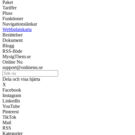
Paket
Tariffer
Pluss
Funktioner
Navigationslänkar
Webbplatskarta
Berättelser
Dokument
Blogg
RSS-flöde
MysigThem.se
Online Nu
support@onlinenu.se
Dela och visa hjärta
X
Facebook
Instagram
LinkedIn
YouTube
Pinterest
TikTok
Mail
RSS
Kategorier