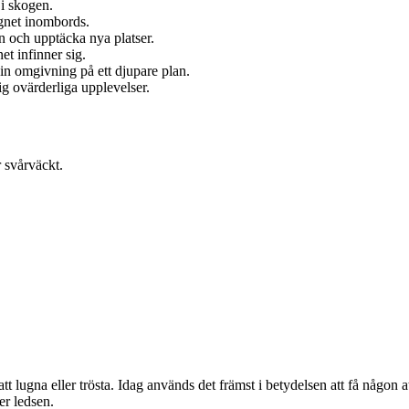
 i skogen.
lugnet inombords.
 och upptäcka nya platser.
t infinner sig.
 sin omgivning på ett djupare plan.
ig ovärderliga upplevelser.
r svårväckt.
ugna eller trösta. Idag används det främst i betydelsen att få någon att 
er ledsen.