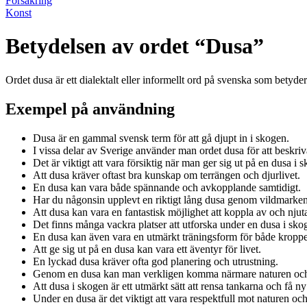
Försäkring
Konst
Betydelsen av ordet “Dusa”
Ordet dusa är ett dialektalt eller informellt ord på svenska som betyder 
Exempel på användning
Dusa är en gammal svensk term för att gå djupt in i skogen.
I vissa delar av Sverige använder man ordet dusa för att beskriv
Det är viktigt att vara försiktig när man ger sig ut på en dusa i 
Att dusa kräver oftast bra kunskap om terrängen och djurlivet.
En dusa kan vara både spännande och avkopplande samtidigt.
Har du någonsin upplevt en riktigt lång dusa genom vildmarke
Att dusa kan vara en fantastisk möjlighet att koppla av och njut
Det finns många vackra platser att utforska under en dusa i sko
En dusa kan även vara en utmärkt träningsform för både kroppe
Att ge sig ut på en dusa kan vara ett äventyr för livet.
En lyckad dusa kräver ofta god planering och utrustning.
Genom en dusa kan man verkligen komma närmare naturen och
Att dusa i skogen är ett utmärkt sätt att rensa tankarna och få ny
Under en dusa är det viktigt att vara respektfull mot naturen oc