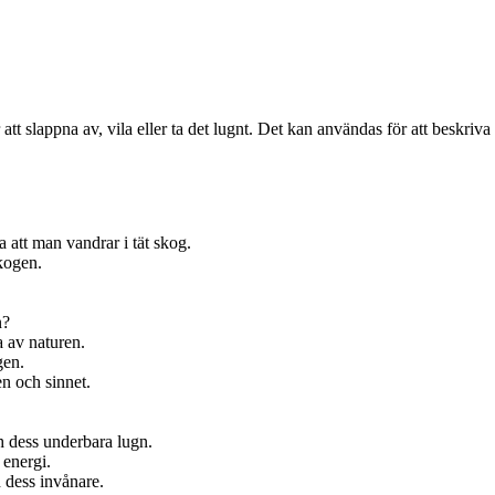
att slappna av, vila eller ta det lugnt. Det kan användas för att beskriva a
a att man vandrar i tät skog.
skogen.
n?
a av naturen.
gen.
n och sinnet.
 dess underbara lugn.
 energi.
h dess invånare.