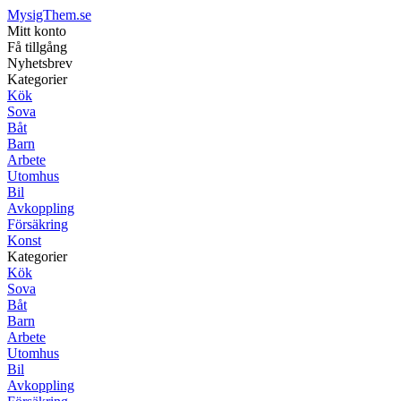
MysigThem.se
Mitt konto
Få tillgång
Nyhetsbrev
Kategorier
Kök
Sova
Båt
Barn
Arbete
Utomhus
Bil
Avkoppling
Försäkring
Konst
Kategorier
Kök
Sova
Båt
Barn
Arbete
Utomhus
Bil
Avkoppling