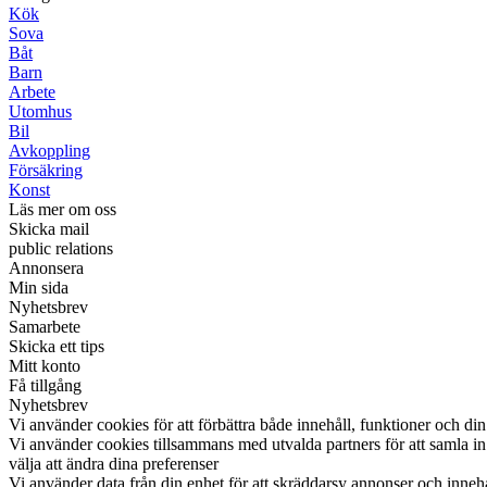
Kök
Sova
Båt
Barn
Arbete
Utomhus
Bil
Avkoppling
Försäkring
Konst
Läs mer om oss
Skicka mail
public relations
Annonsera
Min sida
Nyhetsbrev
Samarbete
Skicka ett tips
Mitt konto
Få tillgång
Nyhetsbrev
Vi använder cookies för att förbättra både innehåll, funktioner och din
Vi använder cookies tillsammans med utvalda partners för att samla in o
välja att ändra dina preferenser
Vi använder data från din enhet för att skräddarsy annonser och innehål