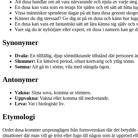
Att dusa handlar om att vara närvarande och njuta av varje steg
En dusa kan vara som en terapi för själen och ett sätt att hitta 
Vissa människor spenderar dagar på att bara dusa genom skogen
Känner du dig stressad? Ge dig ut på en dusa och känn hur lugne
En dusa kan vara ett fantastiskt sätt att lära känna sig själv och
Vare sig du är nybörjare eller expert, en dusa i naturen kan ge d
Synonymer
Dvala:
En tillfällig, djup sömnliknande tillstånd där personen ä
Slummer:
En lättsövd period, oftast kortvarig och ytlig sömn.
Somna:
Att gå in i sömn, vila med stängda ögon.
Antonymer
Vakna:
Sluta sova, komma ur sömnen.
Uppvakna:
Vakna eller komma till medvetande.
Leva:
Var i biologiskt liv.
Etymologi
Ordet dusa kommer ursprungligen från fornsvenskan där det betydde att l
situationer där man vill ge tröst eller lugn till någon som är upprörd ell