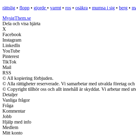
rättslig
•
flopp
•
gjorde
•
varmt
•
ros
•
osäkra
•
mumsa i sig
•
berg
•
ma
MysigThem.se
Dela och visa hjärta
X
Facebook
Instagram
LinkedIn
YouTube
Pinterest
TikTok
Mail
RSS
© All kopiering förbjuden.
© Alla rättigheter reserverade. Vi samarbetar med utvalda företag och 
© Copyright tillhör oss och allt innehåll är skyddat. Vi arbetar med utv
Detaljer
Vanliga frågor
Fråga
Kommentar
Jobb
Hjälp med info
Medlem
Mitt konto