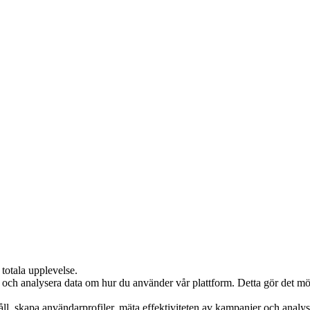
 totala upplevelse.
ch analysera data om hur du använder vår plattform. Detta gör det möjlig
l, skapa användarprofiler, mäta effektiviteten av kampanjer och analyser