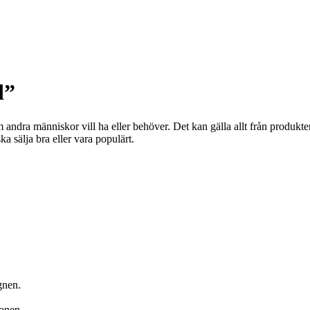
d”
andra människor vill ha eller behöver. Det kan gälla allt från produkter 
ska sälja bra eller vara populärt.
gnen.
ionen.