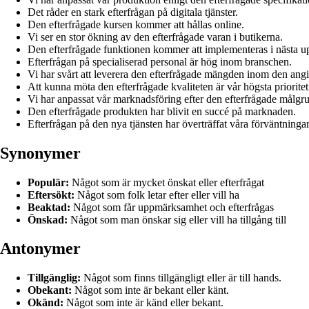
Det råder en stark efterfrågan på digitala tjänster.
Den efterfrågade kursen kommer att hållas online.
Vi ser en stor ökning av den efterfrågade varan i butikerna.
Den efterfrågade funktionen kommer att implementeras i nästa u
Efterfrågan på specialiserad personal är hög inom branschen.
Vi har svårt att leverera den efterfrågade mängden inom den ang
Att kunna möta den efterfrågade kvaliteten är vår högsta prioritet
Vi har anpassat vår marknadsföring efter den efterfrågade målgr
Den efterfrågade produkten har blivit en succé på marknaden.
Efterfrågan på den nya tjänsten har överträffat våra förväntningar
Synonymer
Populär:
Något som är mycket önskat eller efterfrågat
Eftersökt:
Något som folk letar efter eller vill ha
Beaktad:
Något som får uppmärksamhet och efterfrågas
Önskad:
Något som man önskar sig eller vill ha tillgång till
Antonymer
Tillgänglig:
Något som finns tillgängligt eller är till hands.
Obekant:
Något som inte är bekant eller känt.
Okänd:
Något som inte är känd eller bekant.