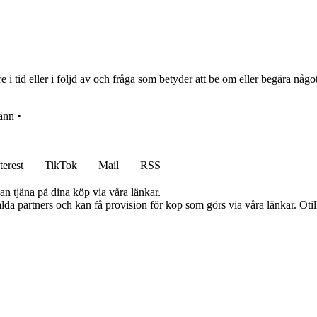
 i tid eller i följd av och fråga som betyder att be om eller begära någo
änn
•
terest
TikTok
Mail
RSS
an tjäna på dina köp via våra länkar.
lda partners och kan få provision för köp som görs via våra länkar. Otillå