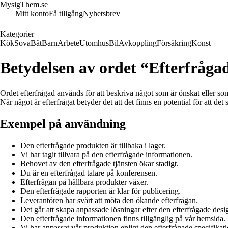
MysigThem.se
Mitt konto
Få tillgång
Nyhetsbrev
Kategorier
Kök
Sova
Båt
Barn
Arbete
Utomhus
Bil
Avkoppling
Försäkring
Konst
Betydelsen av ordet “Efterfråga
Ordet efterfrågad används för att beskriva något som är önskat eller som 
När något är efterfrågat betyder det att det finns en potential för att det 
Exempel på användning
Den efterfrågade produkten är tillbaka i lager.
Vi har tagit tillvara på den efterfrågade informationen.
Behovet av den efterfrågade tjänsten ökar stadigt.
Du är en efterfrågad talare på konferensen.
Efterfrågan på hållbara produkter växer.
Den efterfrågade rapporten är klar för publicering.
Leverantören har svårt att möta den ökande efterfrågan.
Det går att skapa anpassade lösningar efter den efterfrågade desi
Den efterfrågade informationen finns tillgänglig på vår hemsida.
Vi har anpassat vår produktion enligt den efterfrågade specifikat