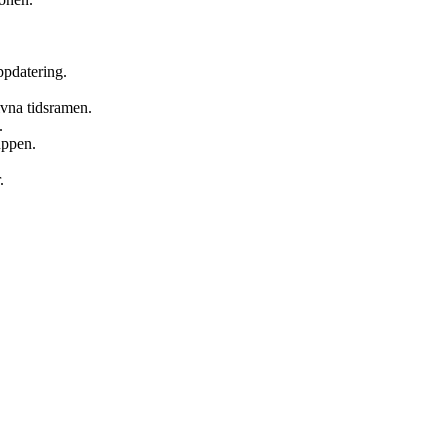
ppdatering.
ivna tidsramen.
.
uppen.
.