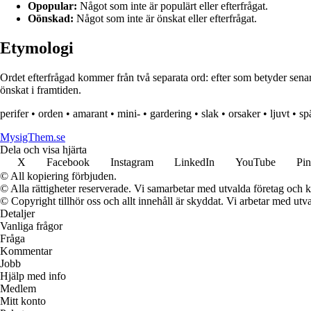
Opopular:
Något som inte är populärt eller efterfrågat.
Oönskad:
Något som inte är önskat eller efterfrågat.
Etymologi
Ordet efterfrågad kommer från två separata ord: efter som betyder senare
önskat i framtiden.
perifer
•
orden
•
amarant
•
mini-
•
gardering
•
slak
•
orsaker
•
ljuvt
•
sp
MysigThem.se
Dela och visa hjärta
X
Facebook
Instagram
LinkedIn
YouTube
Pin
© All kopiering förbjuden.
© Alla rättigheter reserverade. Vi samarbetar med utvalda företag och k
© Copyright tillhör oss och allt innehåll är skyddat. Vi arbetar med utva
Detaljer
Vanliga frågor
Fråga
Kommentar
Jobb
Hjälp med info
Medlem
Mitt konto