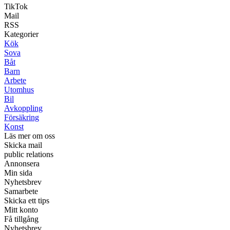
TikTok
Mail
RSS
Kategorier
Kök
Sova
Båt
Barn
Arbete
Utomhus
Bil
Avkoppling
Försäkring
Konst
Läs mer om oss
Skicka mail
public relations
Annonsera
Min sida
Nyhetsbrev
Samarbete
Skicka ett tips
Mitt konto
Få tillgång
Nyhetsbrev