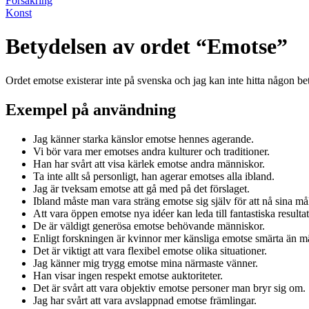
Försäkring
Konst
Betydelsen av ordet “Emotse”
Ordet emotse existerar inte på svenska och jag kan inte hitta någon bet
Exempel på användning
Jag känner starka känslor emotse hennes agerande.
Vi bör vara mer emotses andra kulturer och traditioner.
Han har svårt att visa kärlek emotse andra människor.
Ta inte allt så personligt, han agerar emotses alla ibland.
Jag är tveksam emotse att gå med på det förslaget.
Ibland måste man vara sträng emotse sig själv för att nå sina må
Att vara öppen emotse nya idéer kan leda till fantastiska resultat
De är väldigt generösa emotse behövande människor.
Enligt forskningen är kvinnor mer känsliga emotse smärta än m
Det är viktigt att vara flexibel emotse olika situationer.
Jag känner mig trygg emotse mina närmaste vänner.
Han visar ingen respekt emotse auktoriteter.
Det är svårt att vara objektiv emotse personer man bryr sig om.
Jag har svårt att vara avslappnad emotse främlingar.