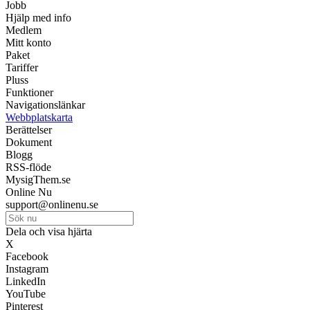
Jobb
Hjälp med info
Medlem
Mitt konto
Paket
Tariffer
Pluss
Funktioner
Navigationslänkar
Webbplatskarta
Berättelser
Dokument
Blogg
RSS-flöde
MysigThem.se
Online Nu
support@onlinenu.se
Dela och visa hjärta
X
Facebook
Instagram
LinkedIn
YouTube
Pinterest