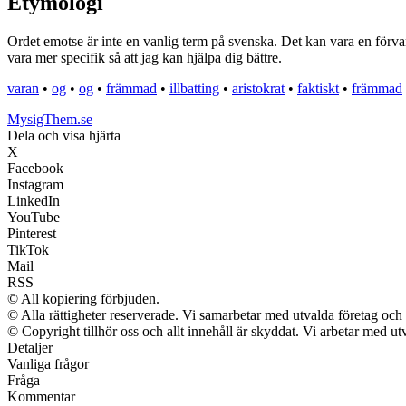
Etymologi
Ordet emotse är inte en vanlig term på svenska. Det kan vara en förvan
vara mer specifik så att jag kan hjälpa dig bättre.
varan
•
og
•
og
•
främmad
•
illbatting
•
aristokrat
•
faktiskt
•
främmad
MysigThem.se
Dela och visa hjärta
X
Facebook
Instagram
LinkedIn
YouTube
Pinterest
TikTok
Mail
RSS
© All kopiering förbjuden.
© Alla rättigheter reserverade. Vi samarbetar med utvalda företag och 
© Copyright tillhör oss och allt innehåll är skyddat. Vi arbetar med utv
Detaljer
Vanliga frågor
Fråga
Kommentar