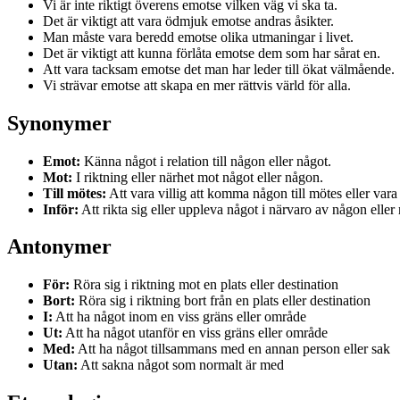
Vi är inte riktigt överens emotse vilken väg vi ska ta.
Det är viktigt att vara ödmjuk emotse andras åsikter.
Man måste vara beredd emotse olika utmaningar i livet.
Det är viktigt att kunna förlåta emotse dem som har sårat en.
Att vara tacksam emotse det man har leder till ökat välmående.
Vi strävar emotse att skapa en mer rättvis värld för alla.
Synonymer
Emot:
Känna något i relation till någon eller något.
Mot:
I riktning eller närhet mot något eller någon.
Till mötes:
Att vara villig att komma någon till mötes eller vara t
Inför:
Att rikta sig eller uppleva något i närvaro av någon eller
Antonymer
För:
Röra sig i riktning mot en plats eller destination
Bort:
Röra sig i riktning bort från en plats eller destination
I:
Att ha något inom en viss gräns eller område
Ut:
Att ha något utanför en viss gräns eller område
Med:
Att ha något tillsammans med en annan person eller sak
Utan:
Att sakna något som normalt är med