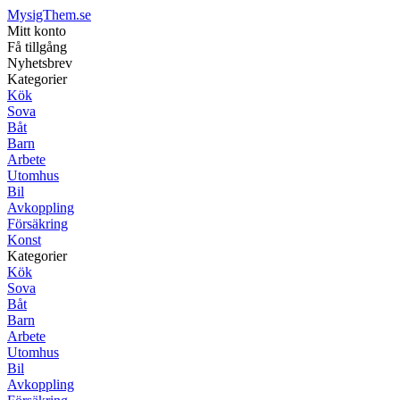
MysigThem.se
Mitt konto
Få tillgång
Nyhetsbrev
Kategorier
Kök
Sova
Båt
Barn
Arbete
Utomhus
Bil
Avkoppling
Försäkring
Konst
Kategorier
Kök
Sova
Båt
Barn
Arbete
Utomhus
Bil
Avkoppling