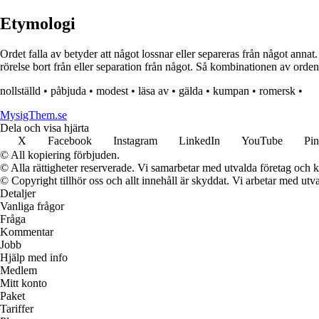
Etymologi
Ordet falla av betyder att något lossnar eller separeras från något annat
rörelse bort från eller separation från något. Så kombinationen av orden 
nollställd
•
påbjuda
•
modest
•
läsa av
•
gälda
•
kumpan
•
romersk
•
MysigThem.se
Dela och visa hjärta
X
Facebook
Instagram
LinkedIn
YouTube
Pin
© All kopiering förbjuden.
© Alla rättigheter reserverade. Vi samarbetar med utvalda företag och k
© Copyright tillhör oss och allt innehåll är skyddat. Vi arbetar med utva
Detaljer
Vanliga frågor
Fråga
Kommentar
Jobb
Hjälp med info
Medlem
Mitt konto
Paket
Tariffer