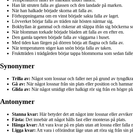
Han lät struten falla av glassen och den landade på marken.
När han halkade började skorna att falla av.
Förhoppningarna om en vinst började sakta falla av laget.
Lövverket börjar falla av träden när hösten närmar sig.
Bokhyllan är gammal och riskerar att släppa ifrån sig böckerna s
När blomman torkade började bladen att falla av en efter en.
Den gamla tapeten började falla av väggarna i huset.
Med tiden kan färgen på dörren börja att flagna och falla av.
När temperaturen stiger kan snön börja falla av taken.
Fruktträden i trädgården börjar tappa blommorna som sedan falle
Synonymer
Trilla av:
Något som lossnar och faller ner på grund av tyngdkra
Gå av:
När något lossnar från sin plats eller position och hamna
Glida av:
När något smidigt eller halkigt rör sig från en högre plat
Antonymer
Stanna kvar:
Här betyder det att något inte lossnar eller avviker 
Fästa:
Det innebär att något hålls fast eller monteras på plats.
Hänga kvar:
Att vara kvar på en plats utan att lossna eller falla 
Ligga kvar:
Att vara i oförändrat läge utan att röra sig från sin pl