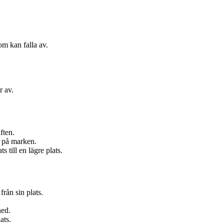
om kan falla av.
r av.
ften.
r på marken.
s till en lägre plats.
från sin plats.
ned.
ats.