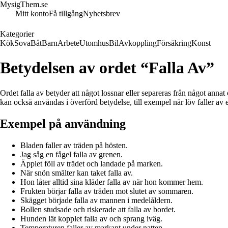
MysigThem.se
Mitt konto
Få tillgång
Nyhetsbrev
Kategorier
Kök
Sova
Båt
Barn
Arbete
Utomhus
Bil
Avkoppling
Försäkring
Konst
Betydelsen av ordet “Falla Av”
Ordet falla av betyder att något lossnar eller separeras från något annat 
kan också användas i överförd betydelse, till exempel när löv faller av e
Exempel på användning
Bladen faller av träden på hösten.
Jag såg en fågel falla av grenen.
Äpplet föll av trädet och landade på marken.
När snön smälter kan taket falla av.
Hon låter alltid sina kläder falla av när hon kommer hem.
Frukten börjar falla av träden mot slutet av sommaren.
Skägget började falla av mannen i medelåldern.
Bollen studsade och riskerade att falla av bordet.
Hunden lät kopplet falla av och sprang iväg.
Temperaturen faller av markant under natten.