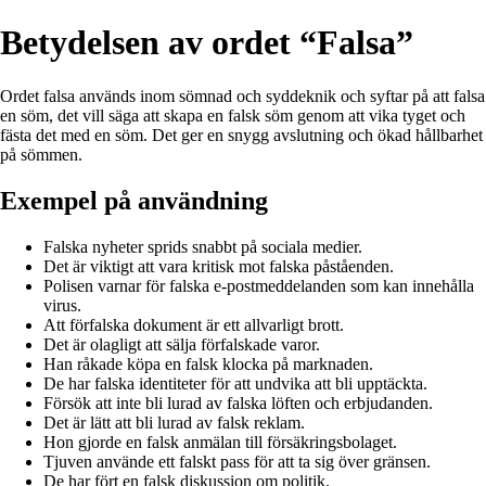
Betydelsen av ordet “Falsa”
Ordet falsa används inom sömnad och syddeknik och syftar på att falsa
en söm, det vill säga att skapa en falsk söm genom att vika tyget och
fästa det med en söm. Det ger en snygg avslutning och ökad hållbarhet
på sömmen.
Exempel på användning
Falska nyheter sprids snabbt på sociala medier.
Det är viktigt att vara kritisk mot falska påståenden.
Polisen varnar för falska e-postmeddelanden som kan innehålla
virus.
Att förfalska dokument är ett allvarligt brott.
Det är olagligt att sälja förfalskade varor.
Han råkade köpa en falsk klocka på marknaden.
De har falska identiteter för att undvika att bli upptäckta.
Försök att inte bli lurad av falska löften och erbjudanden.
Det är lätt att bli lurad av falsk reklam.
Hon gjorde en falsk anmälan till försäkringsbolaget.
Tjuven använde ett falskt pass för att ta sig över gränsen.
De har fört en falsk diskussion om politik.