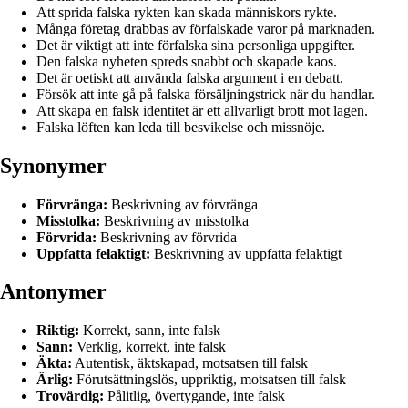
Att sprida falska rykten kan skada människors rykte.
Många företag drabbas av förfalskade varor på marknaden.
Det är viktigt att inte förfalska sina personliga uppgifter.
Den falska nyheten spreds snabbt och skapade kaos.
Det är oetiskt att använda falska argument i en debatt.
Försök att inte gå på falska försäljningstrick när du handlar.
Att skapa en falsk identitet är ett allvarligt brott mot lagen.
Falska löften kan leda till besvikelse och missnöje.
Synonymer
Förvränga:
Beskrivning av förvränga
Misstolka:
Beskrivning av misstolka
Förvrida:
Beskrivning av förvrida
Uppfatta felaktigt:
Beskrivning av uppfatta felaktigt
Antonymer
Riktig:
Korrekt, sann, inte falsk
Sann:
Verklig, korrekt, inte falsk
Äkta:
Autentisk, äktskapad, motsatsen till falsk
Ärlig:
Förutsättningslös, uppriktig, motsatsen till falsk
Trovärdig:
Pålitlig, övertygande, inte falsk