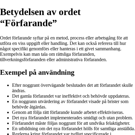
Betydelsen av ordet
“Förfarande”
Ordet förfarande syftar på en metod, process eller arbetsgång för att
utföra en viss uppgift eller handling. Det kan också referera till hur
något specifikt genomförs eller hanteras i ett givet sammanhang.
Exempelvis kan man tala om rättsliga förfaranden,
tillverkningsförfaranden eller administrativa förfaranden.
Exempel på användning
Efter noggrant övervägande beslutades det att förfarandet skulle
ändras.
Det gamla förfarandet var ineffektivt och behövde uppdateras.
En noggrann utvärdering av förfarandet visade på brister som
behövde åtgärdas.
Genom att följa rätt förfarande kunde arbetet effektiviseras.
Det nya förfarandet implementerades smidigt och utan problem.
Förfarandet måste följas noggrant för att undvika felaktigheter.
En utbildning om det nya förfarandet hölls för samtliga anställda.
Reglerna kring förfarandet var tydligt specificerade i