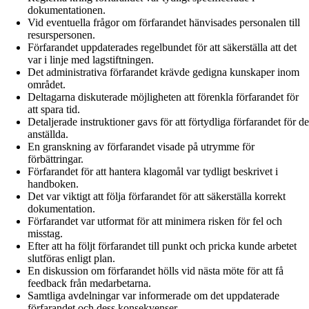
dokumentationen.
Vid eventuella frågor om förfarandet hänvisades personalen till
resurspersonen.
Förfarandet uppdaterades regelbundet för att säkerställa att det
var i linje med lagstiftningen.
Det administrativa förfarandet krävde gedigna kunskaper inom
området.
Deltagarna diskuterade möjligheten att förenkla förfarandet för
att spara tid.
Detaljerade instruktioner gavs för att förtydliga förfarandet för de
anställda.
En granskning av förfarandet visade på utrymme för
förbättringar.
Förfarandet för att hantera klagomål var tydligt beskrivet i
handboken.
Det var viktigt att följa förfarandet för att säkerställa korrekt
dokumentation.
Förfarandet var utformat för att minimera risken för fel och
misstag.
Efter att ha följt förfarandet till punkt och pricka kunde arbetet
slutföras enligt plan.
En diskussion om förfarandet hölls vid nästa möte för att få
feedback från medarbetarna.
Samtliga avdelningar var informerade om det uppdaterade
förfarandet och dess konsekvenser.