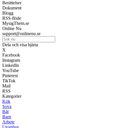
Berättelser
Dokument
Blogg
RSS-flöde
MysigThem.se
Online Nu
support@onlinenu.se
Dela och visa hjärta
X
Facebook
Instagram
LinkedIn
YouTube
Pinterest
TikTok
Mail
RSS
Kategorier
Kök
Sova
Båt
Barn
Arbete
Utomhus