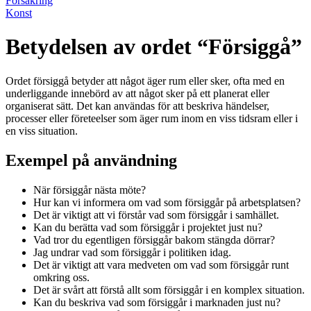
Försäkring
Konst
Betydelsen av ordet “Försiggå”
Ordet försiggå betyder att något äger rum eller sker, ofta med en
underliggande innebörd av att något sker på ett planerat eller
organiserat sätt. Det kan användas för att beskriva händelser,
processer eller företeelser som äger rum inom en viss tidsram eller i
en viss situation.
Exempel på användning
När försiggår nästa möte?
Hur kan vi informera om vad som försiggår på arbetsplatsen?
Det är viktigt att vi förstår vad som försiggår i samhället.
Kan du berätta vad som försiggår i projektet just nu?
Vad tror du egentligen försiggår bakom stängda dörrar?
Jag undrar vad som försiggår i politiken idag.
Det är viktigt att vara medveten om vad som försiggår runt
omkring oss.
Det är svårt att förstå allt som försiggår i en komplex situation.
Kan du beskriva vad som försiggår i marknaden just nu?