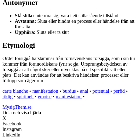
Antonymer
Stå stilla:
Inte röra sig, vara i ett stillastående tillstånd
Avstanna:
Sluta eller hindra en process eller händelse från att
fortsätta
Upphöra:
Sluta eller ta slut
Etymologi
Ordet försiggå härstammar från fornsvenskans forsigga, som i sin tur
kommer från fornnordiskans fyrir segja. Ursprungsbetydelsen av
försiggå är att något sker eller utvecklas på ett specifikt sätt eller
plats. Det kan användas för att beskriva händelser, processer eller
förlopp som äger rum.
carte blanche
•
manifestation
•
burdus
•
anal
•
potential
•
perfid
•
riktig
•
spirituell
•
emotse
•
manifestation
•
MysigThem.se
Dela och visa hjärta
X
Facebook
Instagram
LinkedIn