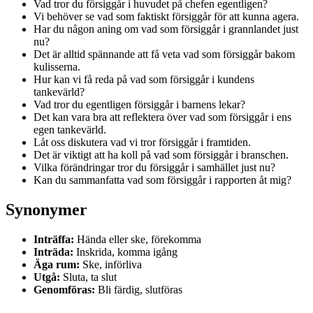
Vad tror du försiggår i huvudet på chefen egentligen?
Vi behöver se vad som faktiskt försiggår för att kunna agera.
Har du någon aning om vad som försiggår i grannlandet just
nu?
Det är alltid spännande att få veta vad som försiggår bakom
kulisserna.
Hur kan vi få reda på vad som försiggår i kundens
tankevärld?
Vad tror du egentligen försiggår i barnens lekar?
Det kan vara bra att reflektera över vad som försiggår i ens
egen tankevärld.
Låt oss diskutera vad vi tror försiggår i framtiden.
Det är viktigt att ha koll på vad som försiggår i branschen.
Vilka förändringar tror du försiggår i samhället just nu?
Kan du sammanfatta vad som försiggår i rapporten åt mig?
Synonymer
Inträffa:
Hända eller ske, förekomma
Inträda:
Inskrida, komma igång
Äga rum:
Ske, införliva
Utgå:
Sluta, ta slut
Genomföras:
Bli färdig, slutföras