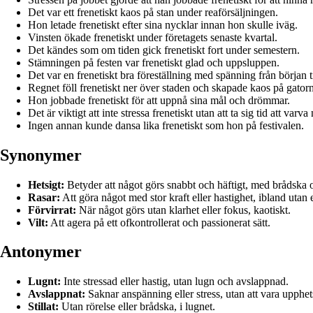
Det var ett frenetiskt kaos på stan under reaförsäljningen.
Hon letade frenetiskt efter sina nycklar innan hon skulle iväg.
Vinsten ökade frenetiskt under företagets senaste kvartal.
Det kändes som om tiden gick frenetiskt fort under semestern.
Stämningen på festen var frenetiskt glad och uppsluppen.
Det var en frenetiskt bra föreställning med spänning från början til
Regnet föll frenetiskt ner över staden och skapade kaos på gator
Hon jobbade frenetiskt för att uppnå sina mål och drömmar.
Det är viktigt att inte stressa frenetiskt utan att ta sig tid att varva 
Ingen annan kunde dansa lika frenetiskt som hon på festivalen.
Synonymer
Hetsigt:
Betyder att något görs snabbt och häftigt, med brådska o
Rasar:
Att göra något med stor kraft eller hastighet, ibland utan 
Förvirrat:
När något görs utan klarhet eller fokus, kaotiskt.
Vilt:
Att agera på ett ofkontrollerat och passionerat sätt.
Antonymer
Lugnt:
Inte stressad eller hastig, utan lugn och avslappnad.
Avslappnat:
Saknar anspänning eller stress, utan att vara upphets
Stillat:
Utan rörelse eller brådska, i lugnet.