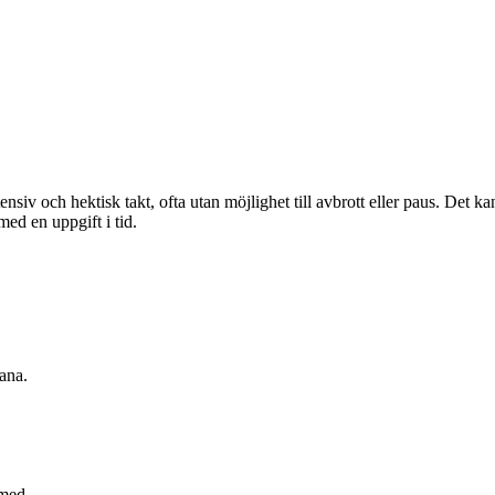
nsiv och hektisk takt, ofta utan möjlighet till avbrott eller paus. Det k
med en uppgift i tid.
ana.
 med.