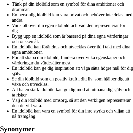
Tänk på din idolbild som en symbol för dina ambitioner och
drömmar.
En personlig idolbild kan vara privat och behöver inte delas med
andra.
Var stolt över din egen idolbild och vad den representerar för
dig.
Bygg upp en idolbild som är baserad på dina egna värderingar
och önskemål.
En idolbild kan förändras och utvecklas över tid i takt med dina
egna ambitioner.
För att skapa din idolbild, fundera över vilka egenskaper och
värderingar du värdesätter mest.
En idolbild kan ge dig inspiration att våga sätta högre mål för dig
själv.
Se din idolbild som en positiv kraft i ditt liv, som hjälper dig att
växa och utvecklas.
Att ha en stark idolbild kan ge dig mod att utmana dig själv och
ta risker.
Välj din idolbild med omsorg, så att den verkligen representerar
den du vill vara.
En idolbild kan vara en symbol för din inre styrka och viljan att
nå framgång.
Synonymer