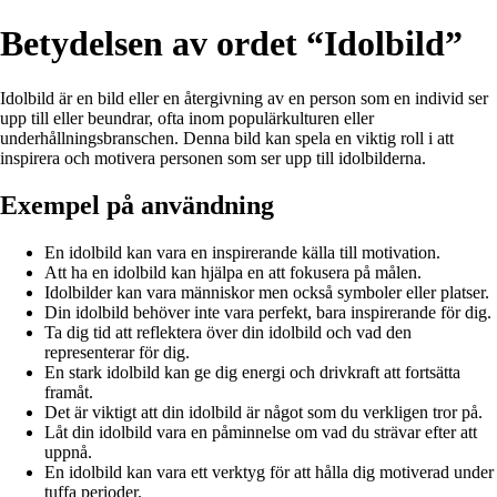
Betydelsen av ordet “Idolbild”
Idolbild är en bild eller en återgivning av en person som en individ ser
upp till eller beundrar, ofta inom populärkulturen eller
underhållningsbranschen. Denna bild kan spela en viktig roll i att
inspirera och motivera personen som ser upp till idolbilderna.
Exempel på användning
En idolbild kan vara en inspirerande källa till motivation.
Att ha en idolbild kan hjälpa en att fokusera på målen.
Idolbilder kan vara människor men också symboler eller platser.
Din idolbild behöver inte vara perfekt, bara inspirerande för dig.
Ta dig tid att reflektera över din idolbild och vad den
representerar för dig.
En stark idolbild kan ge dig energi och drivkraft att fortsätta
framåt.
Det är viktigt att din idolbild är något som du verkligen tror på.
Låt din idolbild vara en påminnelse om vad du strävar efter att
uppnå.
En idolbild kan vara ett verktyg för att hålla dig motiverad under
tuffa perioder.