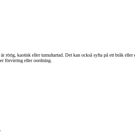
är rörig, kaotisk eller tumultartad. Det kan också syfta på ett bråk elle
der förvirring eller oordning.
.