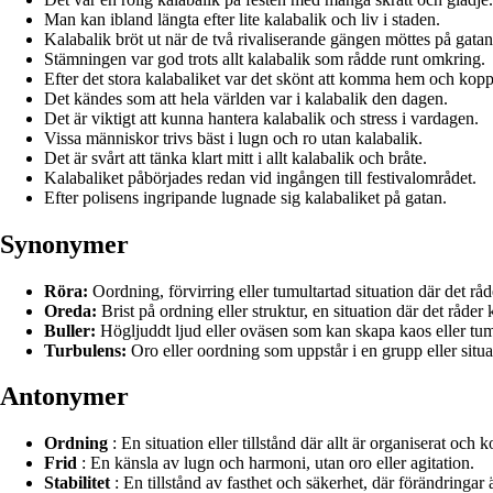
Man kan ibland längta efter lite kalabalik och liv i staden.
Kalabalik bröt ut när de två rivaliserande gängen möttes på gatan
Stämningen var god trots allt kalabalik som rådde runt omkring.
Efter det stora kalabaliket var det skönt att komma hem och kopp
Det kändes som att hela världen var i kalabalik den dagen.
Det är viktigt att kunna hantera kalabalik och stress i vardagen.
Vissa människor trivs bäst i lugn och ro utan kalabalik.
Det är svårt att tänka klart mitt i allt kalabalik och bråte.
Kalabaliket påbörjades redan vid ingången till festivalområdet.
Efter polisens ingripande lugnade sig kalabaliket på gatan.
Synonymer
Röra:
Oordning, förvirring eller tumultartad situation där det råd
Oreda:
Brist på ordning eller struktur, en situation där det råder k
Buller:
Högljuddt ljud eller oväsen som kan skapa kaos eller tum
Turbulens:
Oro eller oordning som uppstår i en grupp eller situa
Antonymer
Ordning
: En situation eller tillstånd där allt är organiserat och k
Frid
: En känsla av lugn och harmoni, utan oro eller agitation.
Stabilitet
: En tillstånd av fasthet och säkerhet, där förändringar 