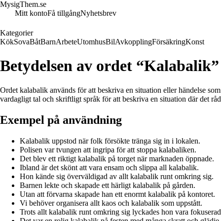
MysigThem.se
Mitt konto
Få tillgång
Nyhetsbrev
Kategorier
Kök
Sova
Båt
Barn
Arbete
Utomhus
Bil
Avkoppling
Försäkring
Konst
Betydelsen av ordet “Kalabalik”
Ordet kalabalik används för att beskriva en situation eller händelse som 
vardagligt tal och skriftligt språk för att beskriva en situation där det rå
Exempel på användning
Kalabalik uppstod när folk försökte tränga sig in i lokalen.
Polisen var tvungen att ingripa för att stoppa kalabaliken.
Det blev ett riktigt kalabalik på torget när marknaden öppnade.
Ibland är det skönt att vara ensam och slippa all kalabalik.
Hon kände sig överväldigad av allt kalabalik runt omkring sig.
Barnen lekte och skapade ett härligt kalabalik på gården.
Utan att förvarna skapade han ett enormt kalabalik på kontoret.
Vi behöver organisera allt kaos och kalabalik som uppstått.
Trots allt kalabalik runt omkring sig lyckades hon vara fokuserad
Det var en rolig kalabalik på festen med många skratt och glädje.