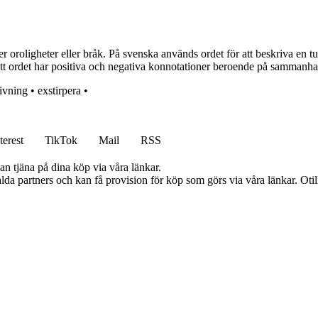
 oroligheter eller bråk. På svenska används ordet för att beskriva en tum
g att ordet har positiva och negativa konnotationer beroende på sammanha
ivning
•
exstirpera
•
terest
TikTok
Mail
RSS
an tjäna på dina köp via våra länkar.
lda partners och kan få provision för köp som görs via våra länkar. Otillå