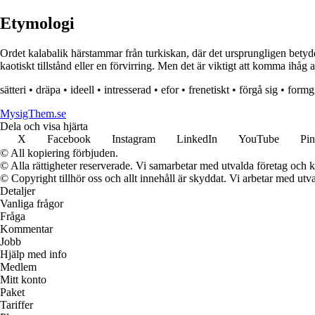
Etymologi
Ordet kalabalik härstammar från turkiskan, där det ursprungligen betyder
kaotiskt tillstånd eller en förvirring. Men det är viktigt att komma ihå
sätteri
•
dräpa
•
ideell
•
intresserad
•
efor
•
frenetiskt
•
förgå sig
•
formg
MysigThem.se
Dela och visa hjärta
X
Facebook
Instagram
LinkedIn
YouTube
Pin
© All kopiering förbjuden.
© Alla rättigheter reserverade. Vi samarbetar med utvalda företag och k
© Copyright tillhör oss och allt innehåll är skyddat. Vi arbetar med utva
Detaljer
Vanliga frågor
Fråga
Kommentar
Jobb
Hjälp med info
Medlem
Mitt konto
Paket
Tariffer