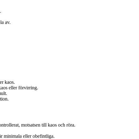
.
la av.
er kaos.
aos eller förvirring.
ult.
tion.
ontrollerat, motsatsen till kaos och röra.
är minimala eller obefintliga.