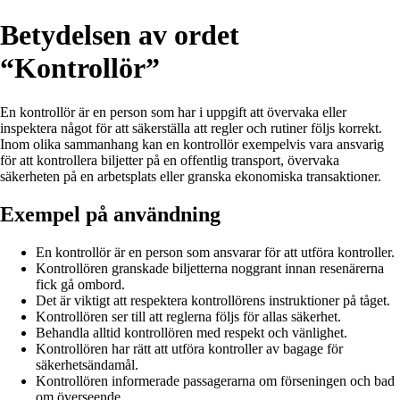
Betydelsen av ordet
“Kontrollör”
En kontrollör är en person som har i uppgift att övervaka eller
inspektera något för att säkerställa att regler och rutiner följs korrekt.
Inom olika sammanhang kan en kontrollör exempelvis vara ansvarig
för att kontrollera biljetter på en offentlig transport, övervaka
säkerheten på en arbetsplats eller granska ekonomiska transaktioner.
Exempel på användning
En kontrollör är en person som ansvarar för att utföra kontroller.
Kontrollören granskade biljetterna noggrant innan resenärerna
fick gå ombord.
Det är viktigt att respektera kontrollörens instruktioner på tåget.
Kontrollören ser till att reglerna följs för allas säkerhet.
Behandla alltid kontrollören med respekt och vänlighet.
Kontrollören har rätt att utföra kontroller av bagage för
säkerhetsändamål.
Kontrollören informerade passagerarna om förseningen och bad
om överseende.