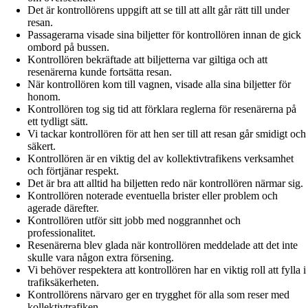
Det är kontrollörens uppgift att se till att allt går rätt till under
resan.
Passagerarna visade sina biljetter för kontrollören innan de gick
ombord på bussen.
Kontrollören bekräftade att biljetterna var giltiga och att
resenärerna kunde fortsätta resan.
När kontrollören kom till vagnen, visade alla sina biljetter för
honom.
Kontrollören tog sig tid att förklara reglerna för resenärerna på
ett tydligt sätt.
Vi tackar kontrollören för att hen ser till att resan går smidigt och
säkert.
Kontrollören är en viktig del av kollektivtrafikens verksamhet
och förtjänar respekt.
Det är bra att alltid ha biljetten redo när kontrollören närmar sig.
Kontrollören noterade eventuella brister eller problem och
agerade därefter.
Kontrollören utför sitt jobb med noggrannhet och
professionalitet.
Resenärerna blev glada när kontrollören meddelade att det inte
skulle vara någon extra försening.
Vi behöver respektera att kontrollören har en viktig roll att fylla i
trafiksäkerheten.
Kontrollörens närvaro ger en trygghet för alla som reser med
kollektivtrafiken.