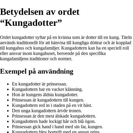
Betydelsen av ordet
“Kungadotter”
Ordet kungadotter syftar på en kvinna som är dotter till en kung. Titeln
används traditionellt för att hänvisa till kungliga döttrar och är kopplad
till kungahus och kungafamiljer. Kungadottern kan ha en speciell roll
eller ansvar inom kungahuset, beroende på den specifika
kungafamiljens traditioner och normer.
Exempel på användning
En kungadotter är prinsessan.
Kungadottern bar en vacker klänning.
Hon är kungens äldsta kungadotter.
Prinsessan är kungadottern till kungen.
Kungadottern red in i staden på en vit häst.
Den unga kungadottern ärvde tronen.
Prinsessan är den mest älskade kungadottern.
Kungadottern hade lockigt hår och blå ögon.
Prinsessan gick hand i hand med sin far, kungen.
Kungadottern blev bortgift med en annan prins.