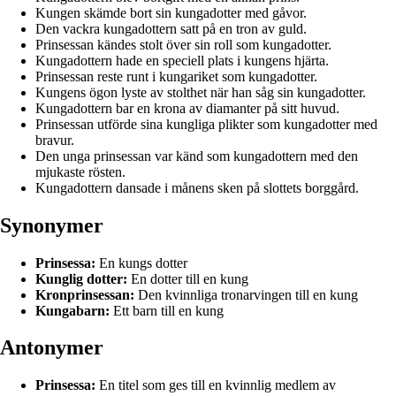
Kungen skämde bort sin kungadotter med gåvor.
Den vackra kungadottern satt på en tron av guld.
Prinsessan kändes stolt över sin roll som kungadotter.
Kungadottern hade en speciell plats i kungens hjärta.
Prinsessan reste runt i kungariket som kungadotter.
Kungens ögon lyste av stolthet när han såg sin kungadotter.
Kungadottern bar en krona av diamanter på sitt huvud.
Prinsessan utförde sina kungliga plikter som kungadotter med
bravur.
Den unga prinsessan var känd som kungadottern med den
mjukaste rösten.
Kungadottern dansade i månens sken på slottets borggård.
Synonymer
Prinsessa:
En kungs dotter
Kunglig dotter:
En dotter till en kung
Kronprinsessan:
Den kvinnliga tronarvingen till en kung
Kungabarn:
Ett barn till en kung
Antonymer
Prinsessa:
En titel som ges till en kvinnlig medlem av