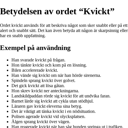
Betydelsen av ordet “Kvickt”
Ordet kvickt används för att beskriva något som sker snabbt eller på ett
alert och snabbt sätt. Det kan även betyda att någon är skarpsinnig eller
har en snabb uppfattning.
Exempel på användning
Han svarade kvickt på frågan.
Hon tänkte kvickt och kom på en lösning.
Bilen accelererade kvickt.
Han vände sig kvickt om när han hörde sirenerna.
Spindeln sprang kvickt över golvet.
Det gick kvickt att lösa gåtan.
Hon skrev kvickt ner anteckningarna.
Landskildpaddan rörde sig kvickt för att undvika faran.
Barnet lärde sig kvickt att cykla utan stödhjul.
Läraren gav kvickt eleverna sina betyg.
Det är viktigt att tänka kvickt i en nödsituation.
Polisen agerade kvickt vid olycksplatsen.
Älgen sprang kvickt över vägen.
Han reagerade kvickt när han såg hunden springa ut i trafiken.