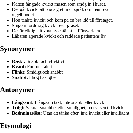
Katten fångade kvickt musen som smög in i huset.
Det går kvickt att lära sig ett nytt språk om man övar
regelbundet.
Hon tänkte kvickt och kom på en bra idé till företaget.
Snigeln rörde sig kvickt över gräset.
Det är viktigt att vara kvicktänkt i affärsvärlden.
Läkaren agerade kvickt och räddade patientens liv.
Synonymer
Raskt:
Snabbt och effektivt
Kvant:
Fort och alert
Flinkt:
Smidigt och snabbt
Snabbt:
I hög hastighet
Antonymer
Långsamt:
I långsam takt, inte snabbt eller kvickt
Trögt:
Saknar snabbhet eller smidighet, motsatsen till kvickt
Besinningslöst:
Utan att tänka efter, inte kvickt eller intelligent
Etymologi