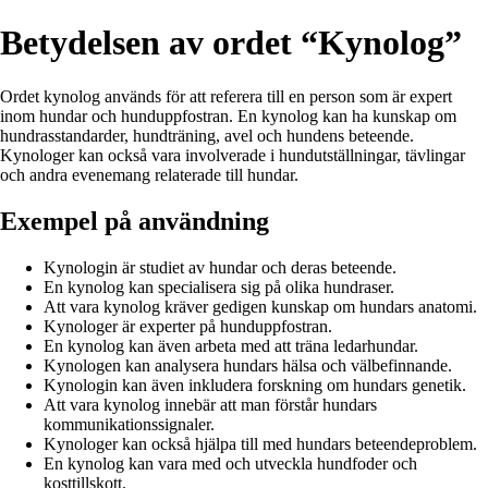
Betydelsen av ordet “Kynolog”
Ordet kynolog används för att referera till en person som är expert
inom hundar och hunduppfostran. En kynolog kan ha kunskap om
hundrasstandarder, hundträning, avel och hundens beteende.
Kynologer kan också vara involverade i hundutställningar, tävlingar
och andra evenemang relaterade till hundar.
Exempel på användning
Kynologin är studiet av hundar och deras beteende.
En kynolog kan specialisera sig på olika hundraser.
Att vara kynolog kräver gedigen kunskap om hundars anatomi.
Kynologer är experter på hunduppfostran.
En kynolog kan även arbeta med att träna ledarhundar.
Kynologen kan analysera hundars hälsa och välbefinnande.
Kynologin kan även inkludera forskning om hundars genetik.
Att vara kynolog innebär att man förstår hundars
kommunikationssignaler.
Kynologer kan också hjälpa till med hundars beteendeproblem.
En kynolog kan vara med och utveckla hundfoder och
kosttillskott.