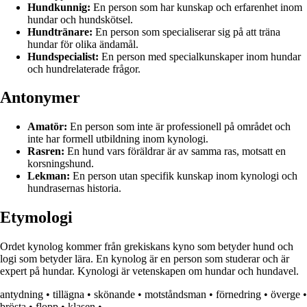
Hundkunnig:
En person som har kunskap och erfarenhet inom
hundar och hundskötsel.
Hundtränare:
En person som specialiserar sig på att träna
hundar för olika ändamål.
Hundspecialist:
En person med specialkunskaper inom hundar
och hundrelaterade frågor.
Antonymer
Amatör:
En person som inte är professionell på området och
inte har formell utbildning inom kynologi.
Rasren:
En hund vars föräldrar är av samma ras, motsatt en
korsningshund.
Lekman:
En person utan specifik kunskap inom kynologi och
hundrasernas historia.
Etymologi
Ordet kynolog kommer från grekiskans kyno som betyder hund och
logi som betyder lära. En kynolog är en person som studerar och är
expert på hundar. Kynologi är vetenskapen om hundar och hundavel.
antydning
•
tillägna
•
skönande
•
motståndsman
•
förnedring
•
överge
•
brösta
•
flopp
•
klasen
•