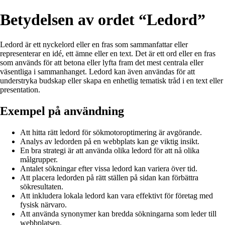
Betydelsen av ordet “Ledord”
Ledord är ett nyckelord eller en fras som sammanfattar eller
representerar en idé, ett ämne eller en text. Det är ett ord eller en fras
som används för att betona eller lyfta fram det mest centrala eller
väsentliga i sammanhanget. Ledord kan även användas för att
understryka budskap eller skapa en enhetlig tematisk tråd i en text eller
presentation.
Exempel på användning
Att hitta rätt ledord för sökmotoroptimering är avgörande.
Analys av ledorden på en webbplats kan ge viktig insikt.
En bra strategi är att använda olika ledord för att nå olika
målgrupper.
Antalet sökningar efter vissa ledord kan variera över tid.
Att placera ledorden på rätt ställen på sidan kan förbättra
sökresultaten.
Att inkludera lokala ledord kan vara effektivt för företag med
fysisk närvaro.
Att använda synonymer kan bredda sökningarna som leder till
webbplatsen.