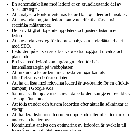
En genomtänkt lista med ledord är en grundläggande del av
SEO-strategin.
Att analysera konkurrenternas ledord kan ge idéer och insikter.
Att använda long-tail ledord kan vara effektivt för att nå
specifika målgrupper.
Det är viktigt att löpande uppdatera och justera listan med
ledord.
Att använda verktyg för ledordsanalys kan underlätta arbetet
med SEO.
Ledorden på en startsida bör vara extra noggrant utvalda och
placerade.
En lista med ledord kan utgöra grunden för hela
innehållsstrategin på webbplatsen.
Att inkludera ledorden i metabeskrivningar kan öka
klickfrekvensen i sökresultaten.
Att ha en lista med relevanta ledord är avgörande för en effektiv
kampanj i Google Ads.
Sammanställning av mest använda ledorden kan ge en överblick
av populära ämnen.
Att följa trender och justera ledorden efter aktuella sökningar är
viktigt.
Att ha flera listor med ledorden uppdelade efter olika teman kan
underlätta hanteringen.
Kontinuerlig analys och optimering av ledorden är nyckeln till
framgång inom digital marknadsföring.