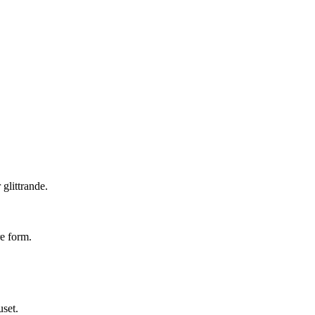
 glittrande.
re form.
uset.