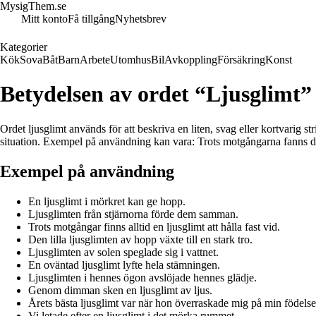
MysigThem.se
Mitt konto
Få tillgång
Nyhetsbrev
Kategorier
Kök
Sova
Båt
Barn
Arbete
Utomhus
Bil
Avkoppling
Försäkring
Konst
Betydelsen av ordet “Ljusglimt”
Ordet ljusglimt används för att beskriva en liten, svag eller kortvarig s
situation. Exempel på användning kan vara: Trots motgångarna fanns det
Exempel på användning
En ljusglimt i mörkret kan ge hopp.
Ljusglimten från stjärnorna förde dem samman.
Trots motgångar finns alltid en ljusglimt att hålla fast vid.
Den lilla ljusglimten av hopp växte till en stark tro.
Ljusglimten av solen speglade sig i vattnet.
En oväntad ljusglimt lyfte hela stämningen.
Ljusglimten i hennes ögon avslöjade hennes glädje.
Genom dimman sken en ljusglimt av ljus.
Årets bästa ljusglimt var när hon överraskade mig på min födels
Vi letade efter en ljusglimt i det mörka rummet.