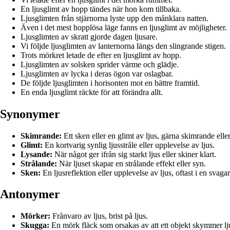
En ljusglimt av hopp tändes när hon kom tillbaka.
Ljusglimten från stjärnorna lyste upp den månklara natten.
Även i det mest hopplösa läge fanns en ljusglimt av möjligheter.
Ljusglimten av skratt gjorde dagen ljusare.
Vi följde ljusglimten av lanternorna längs den slingrande stigen.
Trots mörkret letade de efter en ljusglimt av hopp.
Ljusglimten av solsken sprider värme och glädje.
Ljusglimten av lycka i deras ögon var oslagbar.
De följde ljusglimten i horisonten mot en bättre framtid.
En enda ljusglimt räckte för att förändra allt.
Synonymer
Skimrande:
Ett sken eller en glimt av ljus, gärna skimrande eller
Glimt:
En kortvarig synlig ljusstråle eller upplevelse av ljus.
Lysande:
När något ger ifrån sig starkt ljus eller skiner klart.
Strålande:
När ljuset skapar en strålande effekt eller syn.
Sken:
En ljusreflektion eller upplevelse av ljus, oftast i en svaga
Antonymer
Mörker:
Frånvaro av ljus, brist på ljus.
Skugga:
En mörk fläck som orsakas av att ett objekt skymmer lj