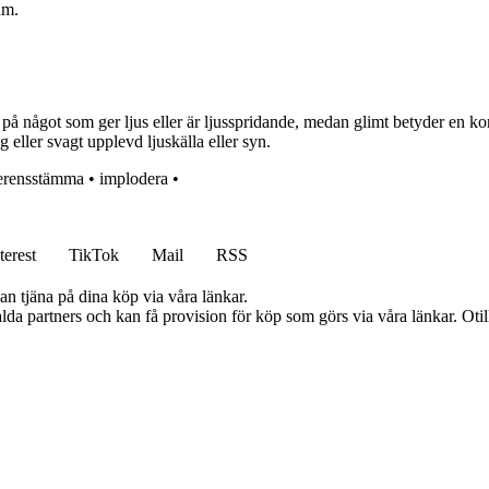
um.
r på något som ger ljus eller är ljusspridande, medan glimt betyder en 
g eller svagt upplevd ljuskälla eller syn.
erensstämma
•
implodera
•
terest
TikTok
Mail
RSS
an tjäna på dina köp via våra länkar.
lda partners och kan få provision för köp som görs via våra länkar. Otillå