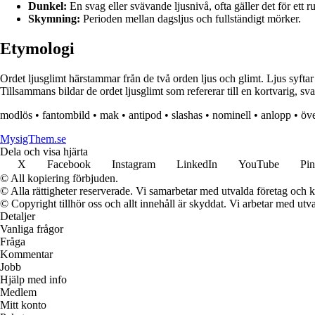
Dunkel:
En svag eller svävande ljusnivå, ofta gäller det för ett r
Skymning:
Perioden mellan dagsljus och fullständigt mörker.
Etymologi
Ordet ljusglimt härstammar från de två orden ljus och glimt. Ljus syfta
Tillsammans bildar de ordet ljusglimt som refererar till en kortvarig, sva
modlös
•
fantombild
•
mak
•
antipod
•
slashas
•
nominell
•
anlopp
•
öv
MysigThem.se
Dela och visa hjärta
X
Facebook
Instagram
LinkedIn
YouTube
Pin
© All kopiering förbjuden.
© Alla rättigheter reserverade. Vi samarbetar med utvalda företag och k
© Copyright tillhör oss och allt innehåll är skyddat. Vi arbetar med utva
Detaljer
Vanliga frågor
Fråga
Kommentar
Jobb
Hjälp med info
Medlem
Mitt konto