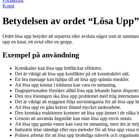
Försäkring
Konst
Betydelsen av ordet “Lösa Upp”
Ordet lösa upp betyder att separera eller avsluta något som är sammanf
upp en knut, ett avtal eller en grupp.
Exempel på användning
Kemikalier kan lösa upp fettfläckar effektivt.
Det är viktigt att lösa upp konflikter på ett konstruktivt sätt.
En bra massage kan hjälpa till att lösa upp spända muskler.
Att lösa upp knutar i trådarna kan vara en utmaning.
Dagispersonalen försöker alltid lösa upp lekande barns dispyter
Den nya lösningen ska lösa upp problemet med trög internetans
Det är viktigt att noggrant följa anvisningarna för att lösa upp l
Att lösa upp en gåta kräver ibland mycket tankearbete.
Den kemiska reaktionen kommer att lösa upp ämnet i de olika b
Genom att använda ångstråle kan man lösa upp envis smuts.
Att lösa upp gamla vanor kan vara en utmaning, men det är möjl
Industrin letar ständigt efter nya metoder för att lösa upp vissa m
Polisen arbetar för att lösa upp brottsliga nätverk och organisati