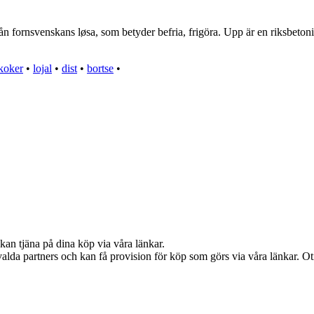
 fornsvenskans løsa, som betyder befria, frigöra. Upp är en riksbetonin
koker
•
lojal
•
dist
•
bortse
•
kan tjäna på dina köp via våra länkar.
alda partners och kan få provision för köp som görs via våra länkar. Otil