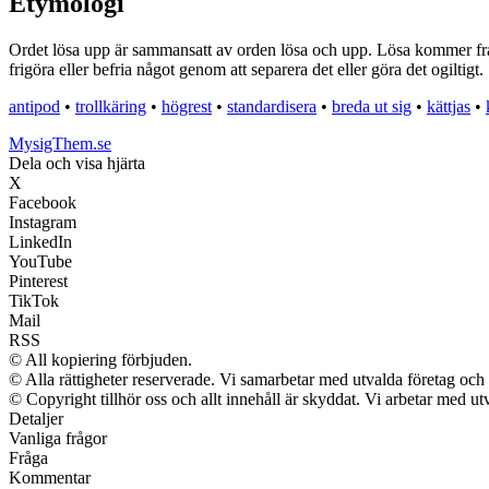
Etymologi
Ordet lösa upp är sammansatt av orden lösa och upp. Lösa kommer från
frigöra eller befria något genom att separera det eller göra det ogiltigt.
antipod
•
trollkäring
•
högrest
•
standardisera
•
breda ut sig
•
kättjas
•
MysigThem.se
Dela och visa hjärta
X
Facebook
Instagram
LinkedIn
YouTube
Pinterest
TikTok
Mail
RSS
© All kopiering förbjuden.
© Alla rättigheter reserverade. Vi samarbetar med utvalda företag och 
© Copyright tillhör oss och allt innehåll är skyddat. Vi arbetar med utv
Detaljer
Vanliga frågor
Fråga
Kommentar