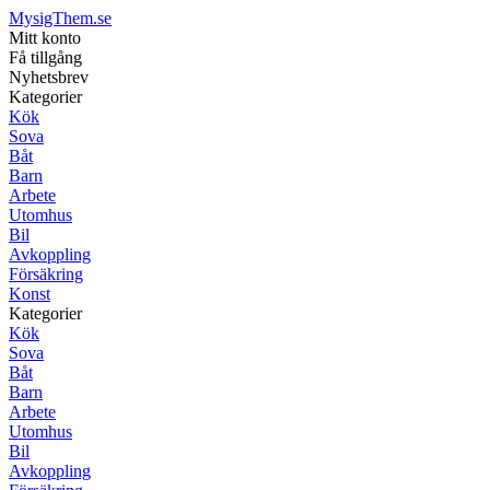
MysigThem.se
Mitt konto
Få tillgång
Nyhetsbrev
Kategorier
Kök
Sova
Båt
Barn
Arbete
Utomhus
Bil
Avkoppling
Försäkring
Konst
Kategorier
Kök
Sova
Båt
Barn
Arbete
Utomhus
Bil
Avkoppling