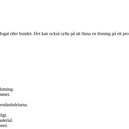
ogat eller bundet. Det kan också syfta på att finna en lösning på ett pr
.
lutning.
immet.
eståndsdelarna.
igt.
aterial.
oner.