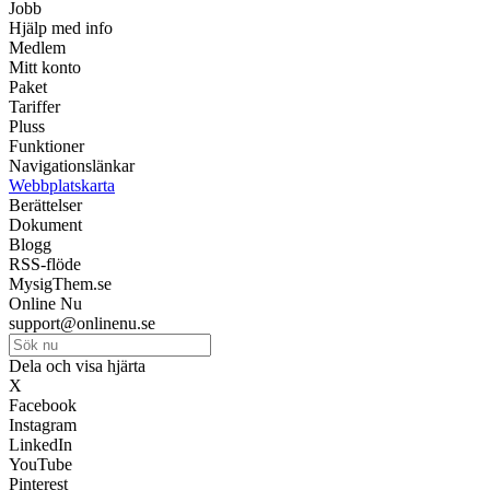
Jobb
Hjälp med info
Medlem
Mitt konto
Paket
Tariffer
Pluss
Funktioner
Navigationslänkar
Webbplatskarta
Berättelser
Dokument
Blogg
RSS-flöde
MysigThem.se
Online Nu
support@onlinenu.se
Dela och visa hjärta
X
Facebook
Instagram
LinkedIn
YouTube
Pinterest