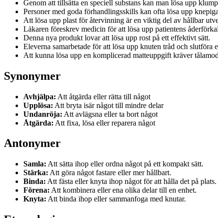
Genom att tillsätta en speciell substans kan man lösa upp klump
Personer med goda förhandlingsskills kan ofta lösa upp knepiga 
Att lösa upp plast för återvinning är en viktig del av hållbar utv
Läkaren föreskrev medicin för att lösa upp patientens åderförka
Denna nya produkt lovar att lösa upp rost på ett effektivt sätt.
Eleverna samarbetade för att lösa upp knuten tråd och slutföra 
Att kunna lösa upp en komplicerad matteuppgift kräver tålamod
Synonymer
Avhjälpa:
Att åtgärda eller rätta till något
Upplösa:
Att bryta isär något till mindre delar
Undanröja:
Att avlägsna eller ta bort något
Åtgärda:
Att fixa, lösa eller reparera något
Antonymer
Samla:
Att sätta ihop eller ordna något på ett kompakt sätt.
Stärka:
Att göra något fastare eller mer hållbart.
Binda:
Att fästa eller knyta ihop något för att hålla det på plats.
Förena:
Att kombinera eller ena olika delar till en enhet.
Knyta:
Att binda ihop eller sammanfoga med knutar.