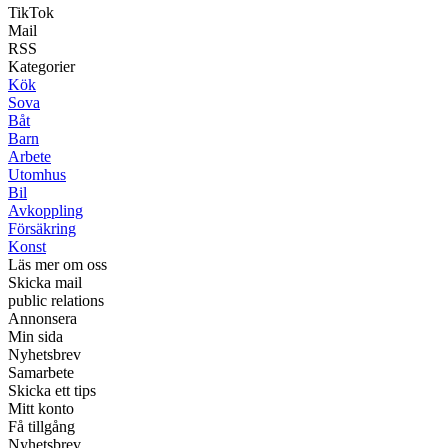
TikTok
Mail
RSS
Kategorier
Kök
Sova
Båt
Barn
Arbete
Utomhus
Bil
Avkoppling
Försäkring
Konst
Läs mer om oss
Skicka mail
public relations
Annonsera
Min sida
Nyhetsbrev
Samarbete
Skicka ett tips
Mitt konto
Få tillgång
Nyhetsbrev