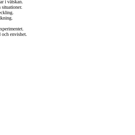
ar i vätskan.
situationer.
eckling.
lkning.
experimentet.
 och envishet.