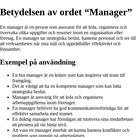
Betydelsen av ordet “Manager”
En manager är en person som ansvarar för att leda, organisera och
övervaka olika uppgifter och resurser inom en organisation eller
företag. En manager tar strategiska beslut, hanterar personal och ser till
att verksamheten når sina mål och upprätthåller effektivitet och
lönsamhet.
Exempel på användning
En bra manager är en ledare som kan inspirera sitt team till
framgång.
Det är viktigt att ha en kompetent manager som kan fatta
strategiska beslut.
Manager är ansvarig för att leda och organisera
arbetsuppgifterna inom företaget.
En manager behöver ha god kommunikationsförmåga för att
effektivt samarbeta med teamet.
En duktig manager har förmågan att motivera sina medarbetare
att prestera på sin bästa nivå.
Att vara en manager innebär att kunna hantera konflikter och
problem som uppstår på arbetsplatsen.