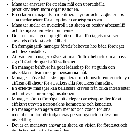
Manager ansvarar för att sätta mål och upprätthålla
produktiviteten inom organisationen.
En erfaren manager kan identifiera styrkor och svagheter hos
sina medarbetare för att optimera arbetsprocessen.
Manager spelar en nyckelroll i att skapa en positiv arbetsmiljö
och främja samarbete inom teamet.
Det är en managers uppgift att se till att företagets resurser
används effektivt och hållbart.
En framgångsrik manager förstår behoven hos både företaget
och dess anställda.
Att vara en manager kräver att man är flexibel och kan anpassa
sig till förändringar i affärsklimatet.
En manager behöver ha godt ledarskap för att guida och
utveckla sitt team mot gemensamma mål.
Manager måste hålla sig uppdaterad om branschtrender och nya
affärsmöjligheter för att säkerställa företagets framgång.
En effektiv manager kan balansera kraven från olika intressenter
och intressen inom organisationen.
Manager bör ha förmågan att delegera arbetsuppgifter för att
effektivt utnyttja personalens kompetens och kapacitet.
En manager kan agera som mentor och coach för sina
medarbetare för att stödja deras personliga och professionella
utveckling.
Det är en managers ansvar att skapa en vision för företaget och
guida teamet mot att uppnå den.