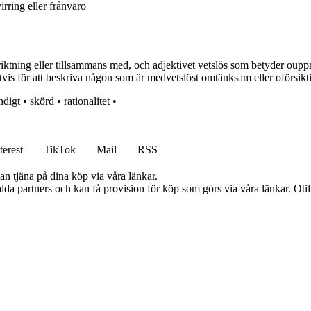
irring eller frånvaro
iktning eller tillsammans med, och adjektivet vetslös som betyder oupp
 för att beskriva någon som är medvetslöst omtänksam eller oförsiktig 
ndigt
•
skörd
•
rationalitet
•
terest
TikTok
Mail
RSS
an tjäna på dina köp via våra länkar.
lda partners och kan få provision för köp som görs via våra länkar. Otillå