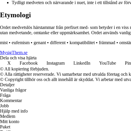
Tydligt medveten och närvarande i nuet, inte i ett tillstånd av förv
Etymologi
Ordet medvetslös härstammar från prefixet med- som betyder i en viss r
utan medvetande, omtanke eller uppmärksamhet. Ordet används vanligtvis
mist
•
eufemism
•
genant
•
different
•
kompatibilitet
•
främmad
•
omstä
MysigThem.se
Dela och visa hjärta
X
Facebook
Instagram
LinkedIn
YouTube
Pin
© All kopiering förbjuden.
© Alla rättigheter reserverade. Vi samarbetar med utvalda företag och k
© Copyright tillhör oss och allt innehåll är skyddat. Vi arbetar med utva
Detaljer
Vanliga frågor
Fråga
Kommentar
Jobb
Hjälp med info
Medlem
Mitt konto
Paket