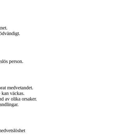
net.
nödvändigt.
tslös person.
orat medvetandet.
e kan väckas.
d av olika orsaker.
andlingar.
 medvetslöshet