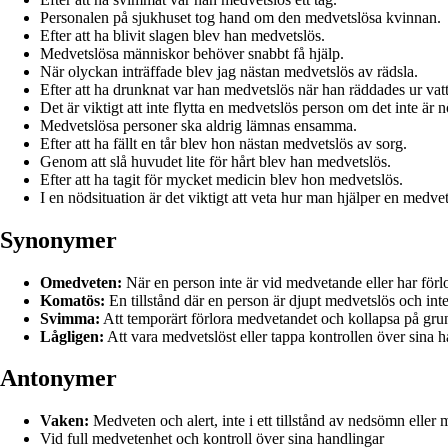
Personalen på sjukhuset tog hand om den medvetslösa kvinnan.
Efter att ha blivit slagen blev han medvetslös.
Medvetslösa människor behöver snabbt få hjälp.
När olyckan inträffade blev jag nästan medvetslös av rädsla.
Efter att ha drunknat var han medvetslös när han räddades ur vatt
Det är viktigt att inte flytta en medvetslös person om det inte är 
Medvetslösa personer ska aldrig lämnas ensamma.
Efter att ha fällt en tår blev hon nästan medvetslös av sorg.
Genom att slå huvudet lite för hårt blev han medvetslös.
Efter att ha tagit för mycket medicin blev hon medvetslös.
I en nödsituation är det viktigt att veta hur man hjälper en medve
Synonymer
Omedveten:
När en person inte är vid medvetande eller har förl
Komatös:
En tillstånd där en person är djupt medvetslös och int
Svimma:
Att temporärt förlora medvetandet och kollapsa på grun
Lågligen:
Att vara medvetslöst eller tappa kontrollen över sina h
Antonymer
Vaken:
Medveten och alert, inte i ett tillstånd av nedsömn eller
Vid full medvetenhet och kontroll över sina handlingar