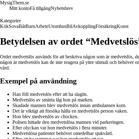
MysigThem.se
Mitt konto
Få tillgång
Nyhetsbrev
Kategorier
Kök
Sova
Båt
Barn
Arbete
Utomhus
Bil
Avkoppling
Försäkring
Konst
Betydelsen av ordet “Medvetslös
Ordet medvetslös används för att beskriva någon som är medvetslös, det 
någon är medvetslös kan de inte reagera på yttre stimuli och behöver om
vård.
Exempel på användning
Han föll medvetslös efter att ha slagits.
Medvetslös av smärta låg hon på marken.
Skadade mannen blev medvetslös innan ambulansen kom.
Det är viktigt att försöka hålla en medvetslös person vaken.
Hon blev medvetslös av chocken.
Polisen hittade den medvetslösa mannen vid parkeringen.
Efter olyckan var hon medvetslös i flera minuter.
Medvetslösa patienter behöver omedelbar sjukvård.
Efter att ha svimmat var han medvetslös ett tag.