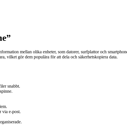
ne”
information mellan olika enheter, som datorer, surfplattor och smartphon
a, vilket gör dem populära för att dela och säkerhetskopiera data.
iler snabbt.
espinne.
 dem.
r via e-post.
organiserade.