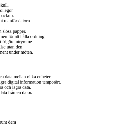
kull.
ollegor.
 backup.
t utanför datorn.
h slösa papper.
nen för att hålla ordning.
tt frigöra utrymme.
lse utan den.
ument under möten.
ra data mellan olika enheter.
gra digital information temporärt.
ra och lagra data.
ata från en dator.
runt dem