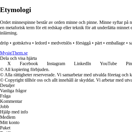
Etymologi
Ordet minnespinne består av orden minne och pinne. Minne syftar på nå
en metaforisk term för ett redskap eller teknik för att underlätta minnet
inlärning.
dröp
•
gottskriva
•
ledord
•
medvetslös
•
försiggå
•
pärt
•
emballage
•
s
MysigThem.se
Dela och visa hjärta
X
Facebook
Instagram
LinkedIn
YouTube
Pin
© All kopiering förbjuden.
© Alla rättigheter reserverade. Vi samarbetar med utvalda företag och k
© Copyright tillhör oss och allt innehåll är skyddat. Vi arbetar med utva
Detaljer
Vanliga frågor
Fråga
Kommentar
Jobb
Hjälp med info
Medlem
Mitt konto
Paket