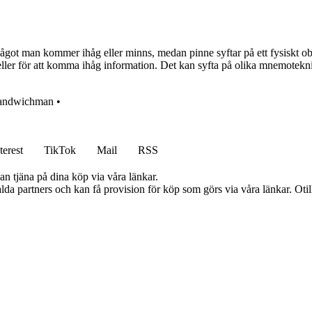
got man kommer ihåg eller minns, medan pinne syftar på ett fysiskt obj
 eller för att komma ihåg information. Det kan syfta på olika mnemoteknis
andwichman
•
terest
TikTok
Mail
RSS
an tjäna på dina köp via våra länkar.
lda partners och kan få provision för köp som görs via våra länkar. Otillå