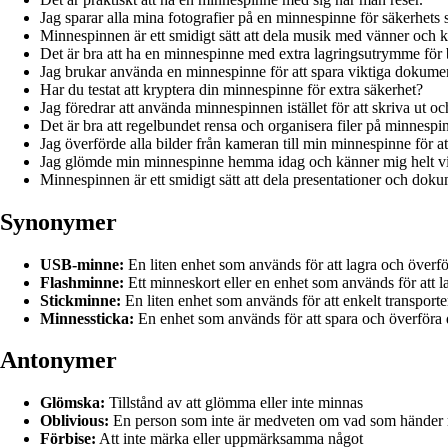
Jag sparar alla mina fotografier på en minnespinne för säkerhets s
Minnespinnen är ett smidigt sätt att dela musik med vänner och k
Det är bra att ha en minnespinne med extra lagringsutrymme för
Jag brukar använda en minnespinne för att spara viktiga dokumen
Har du testat att kryptera din minnespinne för extra säkerhet?
Jag föredrar att använda minnespinnen istället för att skriva ut oc
Det är bra att regelbundet rensa och organisera filer på minnespin
Jag överförde alla bilder från kameran till min minnespinne för a
Jag glömde min minnespinne hemma idag och känner mig helt vi
Minnespinnen är ett smidigt sätt att dela presentationer och dok
Synonymer
USB-minne:
En liten enhet som används för att lagra och överfö
Flashminne:
Ett minneskort eller en enhet som används för att la
Stickminne:
En liten enhet som används för att enkelt transporte
Minnessticka:
En enhet som används för att spara och överföra d
Antonymer
Glömska:
Tillstånd av att glömma eller inte minnas
Oblivious:
En person som inte är medveten om vad som händer 
Förbise:
Att inte märka eller uppmärksamma något