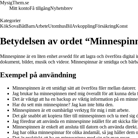
MysigThem.se
Mitt konto
Få tillgång
Nyhetsbrev
Kategorier
Kök
Sova
Båt
Barn
Arbete
Utomhus
Bil
Avkoppling
Försäkring
Konst
Betydelsen av ordet “Minnespin
Minnespinne är en liten enhet avsedd för att lagra och överföra digital 
dokument, bilder, musik och videor. Minnespinnar är smidiga och bärbar
Exempel på användning
Minnespinnen är ett smidigt sätt att överföra filer mellan datorer.
Jag brukar ha minnespinnen med mig överallt för att kunna dela f
Det är viktigt att ha en backup av viktig information på en minn
Har du sett min minnespinne? Jag kan inte hitta den.
Minnespinnen är ett oumbärligt verktyg för mig i mitt arbete.
Det går snabbt att kopiera filer till minnespinnen och ta med sig
Jag föredrar att använda en minnespinne istället för att skicka file
Minnespinnen är enkelt att ansluta till datorn och använda direkt.
Jag har olika minnespinnar för olika ändamål, så jag håller dem 
Det är praktiskt att ha en minnespinne med sig när man reser.