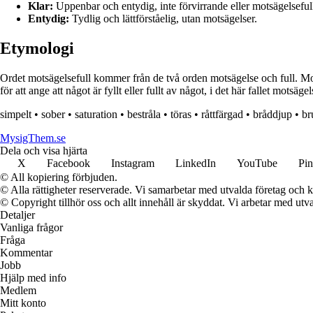
Klar:
Uppenbar och entydig, inte förvirrande eller motsägelseful
Entydig:
Tydlig och lättförståelig, utan motsägelser.
Etymologi
Ordet motsägelsefull kommer från de två orden motsägelse och full. M
för att ange att något är fyllt eller fullt av något, i det här fallet motsä
simpelt
•
sober
•
saturation
•
bestråla
•
töras
•
råttfärgad
•
bråddjup
•
br
MysigThem.se
Dela och visa hjärta
X
Facebook
Instagram
LinkedIn
YouTube
Pin
© All kopiering förbjuden.
© Alla rättigheter reserverade. Vi samarbetar med utvalda företag och k
© Copyright tillhör oss och allt innehåll är skyddat. Vi arbetar med utva
Detaljer
Vanliga frågor
Fråga
Kommentar
Jobb
Hjälp med info
Medlem
Mitt konto