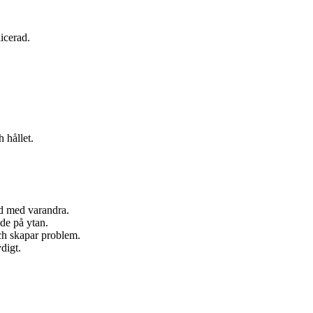
icerad.
h hållet.
rid med varandra.
de på ytan.
och skapar problem.
digt.