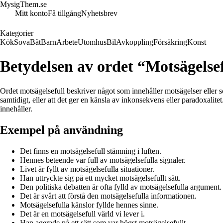
MysigThem.se
Mitt konto
Få tillgång
Nyhetsbrev
Kategorier
Kök
Sova
Båt
Barn
Arbete
Utomhus
Bil
Avkoppling
Försäkring
Konst
Betydelsen av ordet “Motsägelse
Ordet motsägelsefull beskriver något som innehåller motsägelser eller so
samtidigt, eller att det ger en känsla av inkonsekvens eller paradoxalitet
innehåller.
Exempel på användning
Det finns en motsägelsefull stämning i luften.
Hennes beteende var full av motsägelsefulla signaler.
Livet är fyllt av motsägelsefulla situationer.
Han uttryckte sig på ett mycket motsägelsefullt sätt.
Den politiska debatten är ofta fylld av motsägelsefulla argument.
Det är svårt att förstå den motsägelsefulla informationen.
Motsägelsefulla känslor fyllde hennes sinne.
Det är en motsägelsefull värld vi lever i.
Han agerade på ett sätt som var högst motsägelsefullt.