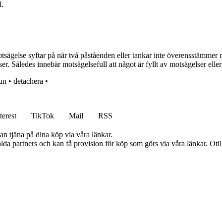
l.
otsägelse syftar på när två påståenden eller tankar inte överensstämm
gelser. Således innebär motsägelsefull att något är fyllt av motsägelser ell
un
•
detachera
•
terest
TikTok
Mail
RSS
an tjäna på dina köp via våra länkar.
lda partners och kan få provision för köp som görs via våra länkar. Otillå