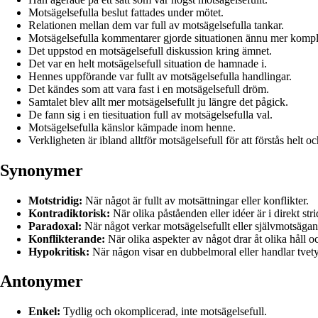
Motsägelsefulla beslut fattades under mötet.
Relationen mellan dem var full av motsägelsefulla tankar.
Motsägelsefulla kommentarer gjorde situationen ännu mer kompl
Det uppstod en motsägelsefull diskussion kring ämnet.
Det var en helt motsägelsefull situation de hamnade i.
Hennes uppförande var fullt av motsägelsefulla handlingar.
Det kändes som att vara fast i en motsägelsefull dröm.
Samtalet blev allt mer motsägelsefullt ju längre det pågick.
De fann sig i en tiesituation full av motsägelsefulla val.
Motsägelsefulla känslor kämpade inom henne.
Verkligheten är ibland alltför motsägelsefull för att förstås helt oc
Synonymer
Motstridig:
När något är fullt av motsättningar eller konflikter.
Kontradiktorisk:
När olika påståenden eller idéer är i direkt st
Paradoxal:
När något verkar motsägelsefullt eller självmotsägan
Konflikterande:
När olika aspekter av något drar åt olika håll 
Hypokritisk:
När någon visar en dubbelmoral eller handlar tvety
Antonymer
Enkel:
Tydlig och okomplicerad, inte motsägelsefull.