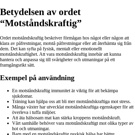
Betydelsen av ordet
“Motståndskraftig”
Ordet motståndskraftig beskriver förmågan hos något eller någon att
klara av påfrestningar, motstå påfrestningar eller att återhämta sig från
dem. Det kan syfta på fysisk, mentalt eller emotionellt
motståndskraftighet. Att vara motståndskraftig innebär att kunna
hantera och anpassa sig till svårigheter och utmaningar på ett
framgångsrikt sätt.
Exempel på användning
En motståndskraftig immunitet är viktig för att bekämpa
sjukdomar.
Träning kan hjälpa oss att bli mer motståndskraftiga mot stress.
Många växter har utvecklat motståndskraftiga egenskaper för att
överleva i tuffa miljöer.
Att äta hälsosam mat kan stärka kroppens motståndskraft.
Vårt samhälle behöver vara motståndskraftigt mot olika typer av
hot och utmaningar.
Barn med en motståndskraftig psykisk hälsa har bättre