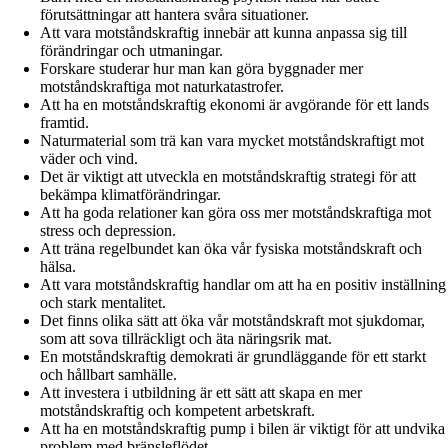
förutsättningar att hantera svåra situationer.
Att vara motståndskraftig innebär att kunna anpassa sig till
förändringar och utmaningar.
Forskare studerar hur man kan göra byggnader mer
motståndskraftiga mot naturkatastrofer.
Att ha en motståndskraftig ekonomi är avgörande för ett lands
framtid.
Naturmaterial som trä kan vara mycket motståndskraftigt mot
väder och vind.
Det är viktigt att utveckla en motståndskraftig strategi för att
bekämpa klimatförändringar.
Att ha goda relationer kan göra oss mer motståndskraftiga mot
stress och depression.
Att träna regelbundet kan öka vår fysiska motståndskraft och
hälsa.
Att vara motståndskraftig handlar om att ha en positiv inställning
och stark mentalitet.
Det finns olika sätt att öka vår motståndskraft mot sjukdomar,
som att sova tillräckligt och äta näringsrik mat.
En motståndskraftig demokrati är grundläggande för ett starkt
och hållbart samhälle.
Att investera i utbildning är ett sätt att skapa en mer
motståndskraftig och kompetent arbetskraft.
Att ha en motståndskraftig pump i bilen är viktigt för att undvika
problem med bränsleflödet.