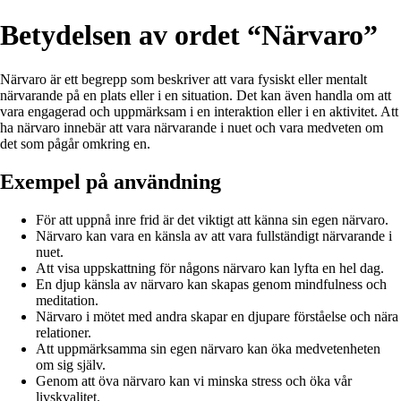
Betydelsen av ordet “Närvaro”
Närvaro är ett begrepp som beskriver att vara fysiskt eller mentalt
närvarande på en plats eller i en situation. Det kan även handla om att
vara engagerad och uppmärksam i en interaktion eller i en aktivitet. Att
ha närvaro innebär att vara närvarande i nuet och vara medveten om
det som pågår omkring en.
Exempel på användning
För att uppnå inre frid är det viktigt att känna sin egen närvaro.
Närvaro kan vara en känsla av att vara fullständigt närvarande i
nuet.
Att visa uppskattning för någons närvaro kan lyfta en hel dag.
En djup känsla av närvaro kan skapas genom mindfulness och
meditation.
Närvaro i mötet med andra skapar en djupare förståelse och nära
relationer.
Att uppmärksamma sin egen närvaro kan öka medvetenheten
om sig själv.
Genom att öva närvaro kan vi minska stress och öka vår
livskvalitet.