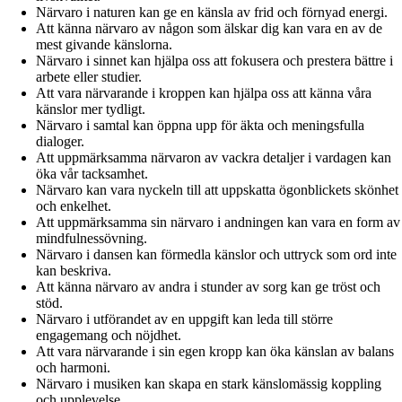
Närvaro i naturen kan ge en känsla av frid och förnyad energi.
Att känna närvaro av någon som älskar dig kan vara en av de
mest givande känslorna.
Närvaro i sinnet kan hjälpa oss att fokusera och prestera bättre i
arbete eller studier.
Att vara närvarande i kroppen kan hjälpa oss att känna våra
känslor mer tydligt.
Närvaro i samtal kan öppna upp för äkta och meningsfulla
dialoger.
Att uppmärksamma närvaron av vackra detaljer i vardagen kan
öka vår tacksamhet.
Närvaro kan vara nyckeln till att uppskatta ögonblickets skönhet
och enkelhet.
Att uppmärksamma sin närvaro i andningen kan vara en form av
mindfulnessövning.
Närvaro i dansen kan förmedla känslor och uttryck som ord inte
kan beskriva.
Att känna närvaro av andra i stunder av sorg kan ge tröst och
stöd.
Närvaro i utförandet av en uppgift kan leda till större
engagemang och nöjdhet.
Att vara närvarande i sin egen kropp kan öka känslan av balans
och harmoni.
Närvaro i musiken kan skapa en stark känslomässig koppling
och upplevelse.