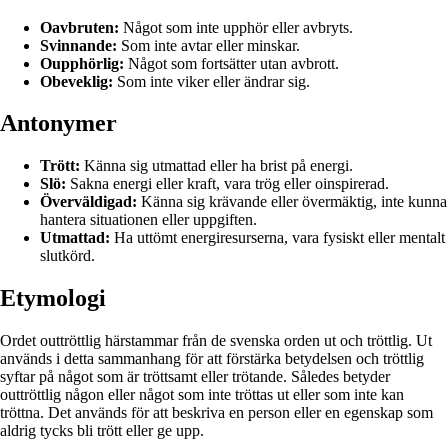
Oavbruten:
Något som inte upphör eller avbryts.
Svinnande:
Som inte avtar eller minskar.
Oupphörlig:
Något som fortsätter utan avbrott.
Obeveklig:
Som inte viker eller ändrar sig.
Antonymer
Trött:
Känna sig utmattad eller ha brist på energi.
Slö:
Sakna energi eller kraft, vara trög eller oinspirerad.
Överväldigad:
Känna sig krävande eller övermäktig, inte kunna
hantera situationen eller uppgiften.
Utmattad:
Ha uttömt energiresurserna, vara fysiskt eller mentalt
slutkörd.
Etymologi
Ordet outtröttlig härstammar från de svenska orden ut och tröttlig. Ut
används i detta sammanhang för att förstärka betydelsen och tröttlig
syftar på något som är tröttsamt eller trötande. Således betyder
outtröttlig någon eller något som inte tröttas ut eller som inte kan
tröttna. Det används för att beskriva en person eller en egenskap som
aldrig tycks bli trött eller ge upp.