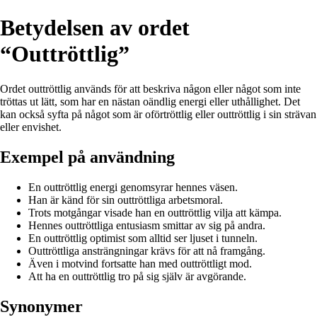
Betydelsen av ordet
“Outtröttlig”
Ordet outtröttlig används för att beskriva någon eller något som inte
tröttas ut lätt, som har en nästan oändlig energi eller uthållighet. Det
kan också syfta på något som är oförtröttlig eller outtröttlig i sin strävan
eller envishet.
Exempel på användning
En outtröttlig energi genomsyrar hennes väsen.
Han är känd för sin outtröttliga arbetsmoral.
Trots motgångar visade han en outtröttlig vilja att kämpa.
Hennes outtröttliga entusiasm smittar av sig på andra.
En outtröttlig optimist som alltid ser ljuset i tunneln.
Outtröttliga ansträngningar krävs för att nå framgång.
Även i motvind fortsatte han med outtröttligt mod.
Att ha en outtröttlig tro på sig själv är avgörande.
Synonymer