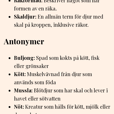
Räkformad:
Beskriver något som har
formen av en räka.
Skaldjur:
En allmän term för djur med
skal på kroppen, inklusive räkor.
Antonymer
Buljong:
Spad som kokts på kött, fisk
eller grönsaker
Kött:
Muskelvävnad från djur som
används som föda
Mussla:
Blötdjur som har skal och lever i
havet eller sötvatten
Nöt:
Kreatur som hålls för kött, mjölk eller