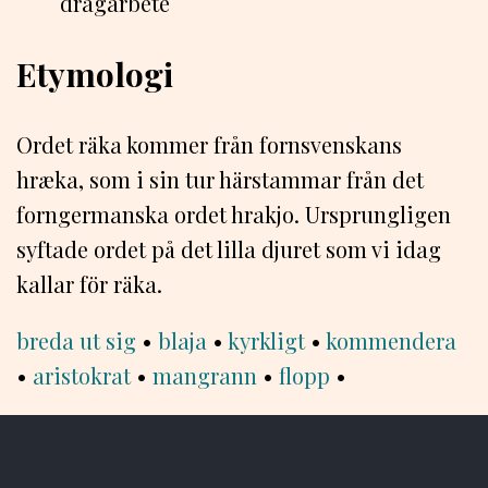
dragarbete
Etymologi
Ordet räka kommer från fornsvenskans
hræka, som i sin tur härstammar från det
forngermanska ordet hrakjo. Ursprungligen
syftade ordet på det lilla djuret som vi idag
kallar för räka.
breda ut sig
•
blaja
•
kyrkligt
•
kommendera
•
aristokrat
•
mangrann
•
flopp
•