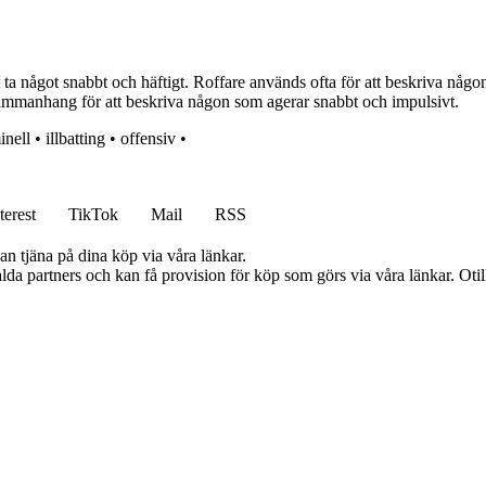
a något snabbt och häftigt. Roffare används ofta för att beskriva någon som
sammanhang för att beskriva någon som agerar snabbt och impulsivt.
inell
•
illbatting
•
offensiv
•
terest
TikTok
Mail
RSS
an tjäna på dina köp via våra länkar.
lda partners och kan få provision för köp som görs via våra länkar. Otillå