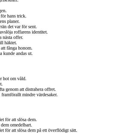
gen.
ör hans trick.
rens planer.
än det var för sent.
vslöja roffarens identitet.
a nästa offer.
ll häktet.
n att fånga honom.
na kunde andas ut.
r hot om våld.
t.
ta genom att distrahera offret.
, framförallt mindre värdesaker.
t för att slösa dem.
da dem omedelbart.
t för att slösa dem på ett överflödigt sätt.