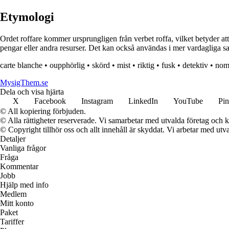
Etymologi
Ordet roffare kommer ursprungligen från verbet roffa, vilket betyder att t
pengar eller andra resurser. Det kan också användas i mer vardagliga 
carte blanche
•
oupphörlig
•
skörd
•
mist
•
riktig
•
fusk
•
detektiv
•
nom
MysigThem.se
Dela och visa hjärta
X
Facebook
Instagram
LinkedIn
YouTube
Pin
© All kopiering förbjuden.
© Alla rättigheter reserverade. Vi samarbetar med utvalda företag och k
© Copyright tillhör oss och allt innehåll är skyddat. Vi arbetar med utva
Detaljer
Vanliga frågor
Fråga
Kommentar
Jobb
Hjälp med info
Medlem
Mitt konto
Paket
Tariffer