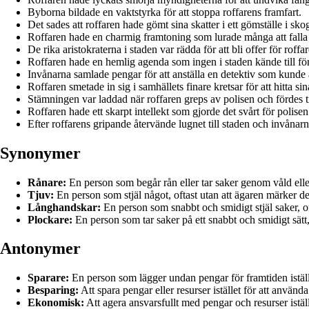
Byborna bildade en vaktstyrka för att stoppa roffarens framfart.
Det sades att roffaren hade gömt sina skatter i ett gömställe i sko
Roffaren hade en charmig framtoning som lurade många att falla f
De rika aristokraterna i staden var rädda för att bli offer för roffa
Roffaren hade en hemlig agenda som ingen i staden kände till förr
Invånarna samlade pengar för att anställa en detektiv som kunde a
Roffaren smetade in sig i samhällets finare kretsar för att hitta sin
Stämningen var laddad när roffaren greps av polisen och fördes ti
Roffaren hade ett skarpt intellekt som gjorde det svårt för polise
Efter roffarens gripande återvände lugnet till staden och invånar
Synonymer
Rånare:
En person som begår rån eller tar saker genom våld elle
Tjuv:
En person som stjäl något, oftast utan att ägaren märker de
Långhandskar:
En person som snabbt och smidigt stjäl saker, of
Plockare:
En person som tar saker på ett snabbt och smidigt sätt
Antonymer
Sparare:
En person som lägger undan pengar för framtiden iställe
Besparing:
Att spara pengar eller resurser istället för att använ
Ekonomisk:
Att agera ansvarsfullt med pengar och resurser iställe