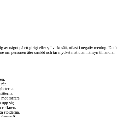
g av något på ett girigt eller själviskt sätt, oftast i negativ mening. De
fare om personen äter snabbt och tar mycket mat utan hänsyn till andra.
en.
 rån.
gheterna.
nätterna.
 mot roffare.
a upp sig.
a roffaren.
a stölderna.
lsestraff.