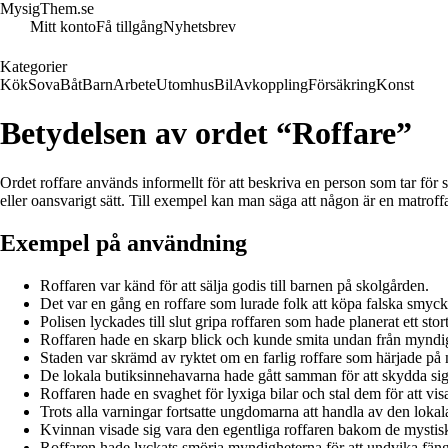
MysigThem.se
Mitt konto
Få tillgång
Nyhetsbrev
Kategorier
Kök
Sova
Båt
Barn
Arbete
Utomhus
Bil
Avkoppling
Försäkring
Konst
Betydelsen av ordet “Roffare”
Ordet roffare används informellt för att beskriva en person som tar för si
eller oansvarigt sätt. Till exempel kan man säga att någon är en matrof
Exempel på användning
Roffaren var känd för att sälja godis till barnen på skolgården.
Det var en gång en roffare som lurade folk att köpa falska smyck
Polisen lyckades till slut gripa roffaren som hade planerat ett stort
Roffaren hade en skarp blick och kunde smita undan från myndi
Staden var skrämd av ryktet om en farlig roffare som härjade på 
De lokala butiksinnehavarna hade gått samman för att skydda sig
Roffaren hade en svaghet för lyxiga bilar och stal dem för att vis
Trots alla varningar fortsatte ungdomarna att handla av den lokal
Kvinnan visade sig vara den egentliga roffaren bakom de mystisk
Roffaren hade lyckats smörja myndigheterna för att undvika fänge