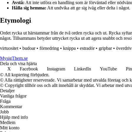
Avstå:
Att inte utföra en handling som är förväntad eller nödvän
Hålla sig hemma:
Att undvika att ge sig iväg eller delta i något.
Etymologi
Ordet rycka ut härstammar från de två orden rycka och ut. Rycka syftar på 
något. Tillsammans betyder uttrycket rycka ut att agera snabbt och resolu
virtuositet
•
budoar
•
förnedring
•
knippa
•
estradör
•
gripbar
•
överdriv
MysigThem.se
Dela och visa hjärta
X
Facebook
Instagram
LinkedIn
YouTube
Pin
© All kopiering förbjuden.
© Alla rättigheter reserverade. Vi samarbetar med utvalda företag och k
© Copyright tillhör oss och allt innehåll är skyddat. Vi arbetar med utva
Detaljer
Vanliga frågor
Fråga
Kommentar
Jobb
Hjälp med info
Medlem
Mitt konto