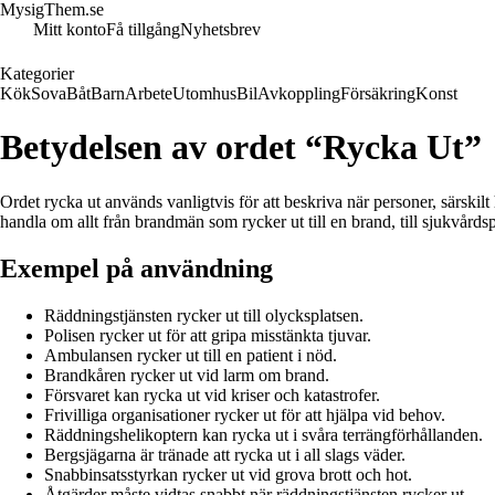
MysigThem.se
Mitt konto
Få tillgång
Nyhetsbrev
Kategorier
Kök
Sova
Båt
Barn
Arbete
Utomhus
Bil
Avkoppling
Försäkring
Konst
Betydelsen av ordet “Rycka Ut”
Ordet rycka ut används vanligtvis för att beskriva när personer, särskilt 
handla om allt från brandmän som rycker ut till en brand, till sjukvårdspe
Exempel på användning
Räddningstjänsten rycker ut till olycksplatsen.
Polisen rycker ut för att gripa misstänkta tjuvar.
Ambulansen rycker ut till en patient i nöd.
Brandkåren rycker ut vid larm om brand.
Försvaret kan rycka ut vid kriser och katastrofer.
Frivilliga organisationer rycker ut för att hjälpa vid behov.
Räddningshelikoptern kan rycka ut i svåra terrängförhållanden.
Bergsjägarna är tränade att rycka ut i all slags väder.
Snabbinsatsstyrkan rycker ut vid grova brott och hot.
Åtgärder måste vidtas snabbt när räddningstjänsten rycker ut.