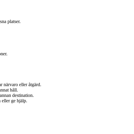
na platser.
oner.
r närvaro eller åtgärd.
nnat håll.
n annan destination.
 eller ge hjälp.