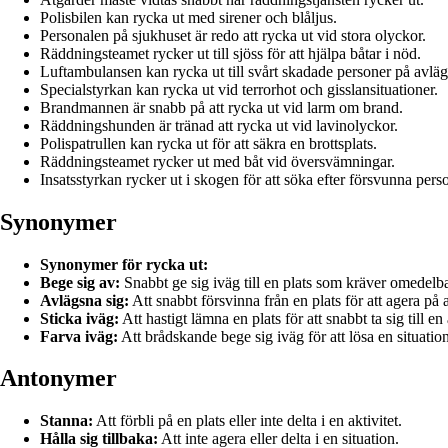
Polisbilen kan rycka ut med sirener och blåljus.
Personalen på sjukhuset är redo att rycka ut vid stora olyckor.
Räddningsteamet rycker ut till sjöss för att hjälpa båtar i nöd.
Luftambulansen kan rycka ut till svårt skadade personer på avlägs
Specialstyrkan kan rycka ut vid terrorhot och gisslansituationer.
Brandmannen är snabb på att rycka ut vid larm om brand.
Räddningshunden är tränad att rycka ut vid lavinolyckor.
Polispatrullen kan rycka ut för att säkra en brottsplats.
Räddningsteamet rycker ut med båt vid översvämningar.
Insatsstyrkan rycker ut i skogen för att söka efter försvunna pers
Synonymer
Synonymer för rycka ut:
Bege sig av:
Snabbt ge sig iväg till en plats som kräver omedelba
Avlägsna sig:
Att snabbt försvinna från en plats för att agera på a
Sticka iväg:
Att hastigt lämna en plats för att snabbt ta sig till e
Farva iväg:
Att brådskande bege sig iväg för att lösa en situation
Antonymer
Stanna:
Att förbli på en plats eller inte delta i en aktivitet.
Hålla sig tillbaka:
Att inte agera eller delta i en situation.