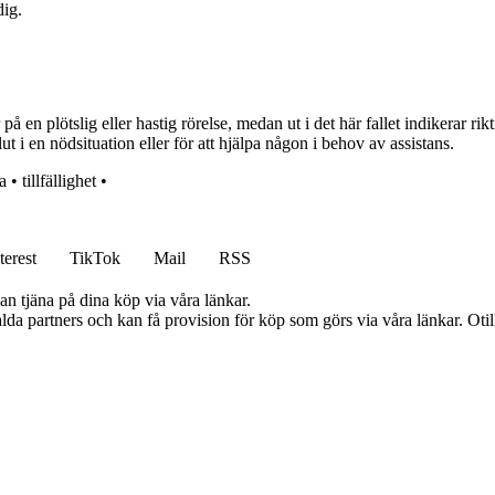
dig.
en plötslig eller hastig rörelse, medan ut i det här fallet indikerar riktn
t i en nödsituation eller för att hjälpa någon i behov av assistans.
a
•
tillfällighet
•
terest
TikTok
Mail
RSS
an tjäna på dina köp via våra länkar.
lda partners och kan få provision för köp som görs via våra länkar. Otillå