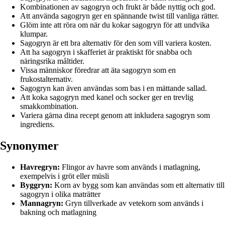
Kombinationen av sagogryn och frukt är både nyttig och god.
Att använda sagogryn ger en spännande twist till vanliga rätter.
Glöm inte att röra om när du kokar sagogryn för att undvika
klumpar.
Sagogryn är ett bra alternativ för den som vill variera kosten.
Att ha sagogryn i skafferiet är praktiskt för snabba och
näringsrika måltider.
Vissa människor föredrar att äta sagogryn som en
frukostalternativ.
Sagogryn kan även användas som bas i en mättande sallad.
Att koka sagogryn med kanel och socker ger en trevlig
smakkombination.
Variera gärna dina recept genom att inkludera sagogryn som
ingrediens.
Synonymer
Havregryn:
Flingor av havre som används i matlagning,
exempelvis i gröt eller müsli
Byggryn:
Korn av bygg som kan användas som ett alternativ till
sagogryn i olika maträtter
Mannagryn:
Gryn tillverkade av vetekorn som används i
bakning och matlagning