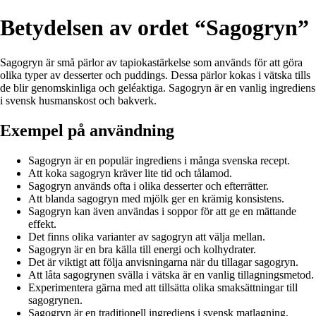
Betydelsen av ordet “Sagogryn”
Sagogryn är små pärlor av tapiokastärkelse som används för att göra
olika typer av desserter och puddings. Dessa pärlor kokas i vätska tills
de blir genomskinliga och geléaktiga. Sagogryn är en vanlig ingrediens
i svensk husmanskost och bakverk.
Exempel på användning
Sagogryn är en populär ingrediens i många svenska recept.
Att koka sagogryn kräver lite tid och tålamod.
Sagogryn används ofta i olika desserter och efterrätter.
Att blanda sagogryn med mjölk ger en krämig konsistens.
Sagogryn kan även användas i soppor för att ge en mättande
effekt.
Det finns olika varianter av sagogryn att välja mellan.
Sagogryn är en bra källa till energi och kolhydrater.
Det är viktigt att följa anvisningarna när du tillagar sagogryn.
Att låta sagogrynen svälla i vätska är en vanlig tillagningsmetod.
Experimentera gärna med att tillsätta olika smaksättningar till
sagogrynen.
Sagogryn är en traditionell ingrediens i svensk matlagning.