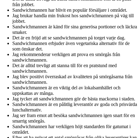
från jobbet.
Sandwichmannen har blivit en populär försäljare i området.
Jag brukar handla min frukost hos sandwichmannen på väg till
jobbet.
Sandwichmannen är känd för sina generösa portioner och läckra
smaker.
Det är en fröjd att se sandwichmannen på torget varje dag.
Sandwichmannen erbjuder även vegetariska alternativ för de
som önskar det.
Jag rekommenderar verkligen att prova en smörgås från
sandwichmannen.
Det är alltid trevligt att stanna till för en pratstund med
sandwichmannen.
Jag blev positivt överraskad av kvaliteten på smörgåsarna från
sandwichmannen.
Sandwichmannen är en viktig del av lokalsamhället och
uppskattas av många.
Jag tycker att sandwichmannen gör de bästa mackorna i staden.
Sandwichmannen är en pålitlig leverantör av goda och prisvärda
lunchalternativ.
Jag ser fram emot att besöka sandwichmannen igen snart för en
smarrig smörgås.
Sandwichmannen har verkligen höjt standarden för gatumat i
området.
Efter att ha prövat ett antal smörgåsar från olika leverantörer kan