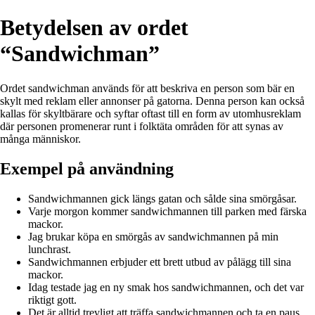
Betydelsen av ordet
“Sandwichman”
Ordet sandwichman används för att beskriva en person som bär en
skylt med reklam eller annonser på gatorna. Denna person kan också
kallas för skyltbärare och syftar oftast till en form av utomhusreklam
där personen promenerar runt i folktäta områden för att synas av
många människor.
Exempel på användning
Sandwichmannen gick längs gatan och sålde sina smörgåsar.
Varje morgon kommer sandwichmannen till parken med färska
mackor.
Jag brukar köpa en smörgås av sandwichmannen på min
lunchrast.
Sandwichmannen erbjuder ett brett utbud av pålägg till sina
mackor.
Idag testade jag en ny smak hos sandwichmannen, och det var
riktigt gott.
Det är alltid trevligt att träffa sandwichmannen och ta en paus