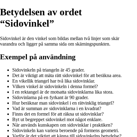
Betydelsen av ordet
“Sidovinkel”
Sidovinkel är den vinkel som bildas mellan två linjer som skär
varandra och ligger på samma sida om skärningspunkten.
Exempel på användning
Sidovinkeln på triangeln är 45 grader.
Det är viktigt att mäta rätt sidovinkel för att beräkna area.
En vikellik triangel har två lika sidovinklar.
Vilken vinkel är sidovinkeln i denna formel?
I en rektangel är de motsatta sidovinklarna lika stora.
Sidovinlarna på en fyrkant är 90 grader.
Hur beräknar man sidovinkel i en rätvinklig triangel?
Vad är summan av sidovinklarna i en kvadrat?
Finns det en formel för att räkna ut sidovinklar?
Byt ut begreppet sidovinkel mot något enklare.
När används kunskapen om sidovinklar i praktiken?
Sidovinkeln kan variera beroende på formens geometri.
Varför är det viktigt att känna till sidovinkelns betydelse?