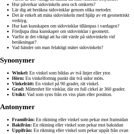
Hur påverkar sidovinkeln area och omkrets?
Lär dig att beräkna sidovinklar genom olika metoder.
Det är enkelt att mäta sidovinkeln med hjälp av ett geometriskt
verktyg.
Hur kan kunskapen om sidovinklar tillämpas i vardagen?
Fördjupa dina kunskaper om sidovinklar i geometri.
Varför är det viktigt att ha rätt värde på sidovinkeln vid
beräkningar?
Vad händer om man felaktigt mäter sidovinkeln?
Synonymer
Winkel:
En vinkel som bildas av två linjer eller ytor.
Hörn:
En vinkelformig punkt där två sidor möts.
Vinkelrätt:
En vinkel på 90 grader, rät vinkel.
Grad:
Måttenhet för vinklar, där en full cirkel är 360 grader.
Utsikt:
Vad som syns från en viss plats eller position.
Antonymer
Framifrån:
En riktning eller vinkel som pekar mot framsidan
Bakifrån:
En riktning eller vinkel som pekar mot baksidan
Uppifrån:
En riktning eller vinkel som pekar uppåt från ovan