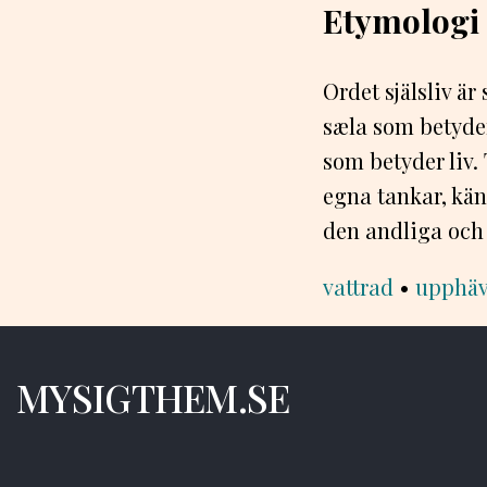
Etymologi
Ordet själsliv ä
sæla som betyder
som betyder liv.
egna tankar, kän
den andliga och
vattrad
•
upphä
MYSIGTHEM.SE