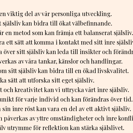
r en viktig del av vår personliga utveckling.
t själsliv kan bidra till ökat välbefinnande.
r en metod som kan främja ett balanserat själsliv
a ett sätt att komma i kontakt med sitt inre själsli
a över sitt själsliv kan leda till insikter och föränd
åverkas av våra tankar, känslor och handlingar.
m sitt själsliv kan bidra till en ökad livskvalitet.
ka sätt att utforska sitt eget själsliv.
och kreativitet kan vi uttrycka vårt inre själsliv.
r unikt för varje individ och kan förändras över tid.
 sin inre röst kan vara en del av ett aktivt själsliv.
an påverkas av yttre omständigheter och inre konfli
jälv utrymme för reflektion kan stärka själslivet.