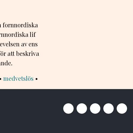
ån fornnordiska
rnnordiska lif
levelsen av ens
ör att beskriva
ande.
•
medvetslös
•