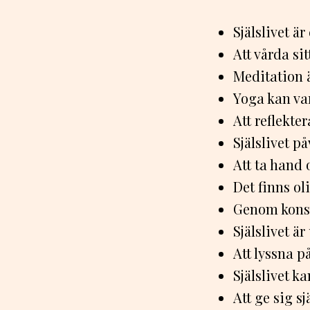
Själslivet ä
Att vårda sit
Meditation ä
Yoga kan var
Att reflekter
Själslivet p
Att ta hand o
Det finns oli
Genom konst 
Själslivet ä
Att lyssna på
Själslivet k
Att ge sig s