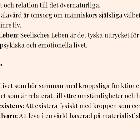
och relation till det övernaturliga.
jälavård är omsorg om människors själsliga välb
inre liv.
Leben:
Seelisches Leben är det tyska uttrycket för 
psykiska och emotionella livet.
r
Livet som hör samman med kroppsliga funktioner 
et som är relaterat till yttre omständigheter och 
xistens:
Att existera fysiskt med kroppen som ce
llvaro:
Att leva i en värld baserad på materialisti