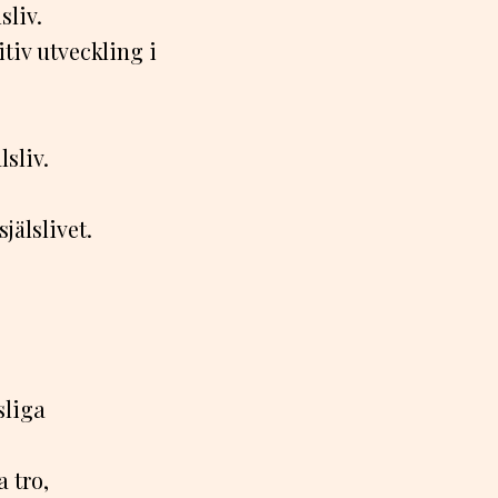
sliv.
tiv utveckling i
lsliv.
.
jälslivet.
sliga
 tro,