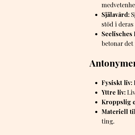
medvetenhet 
Själavård:
S
stöd i deras 
Seelisches 
betonar det 
Antonyme
Fysiskt liv:
Yttre liv:
Liv
Kroppslig e
Materiell ti
ting.