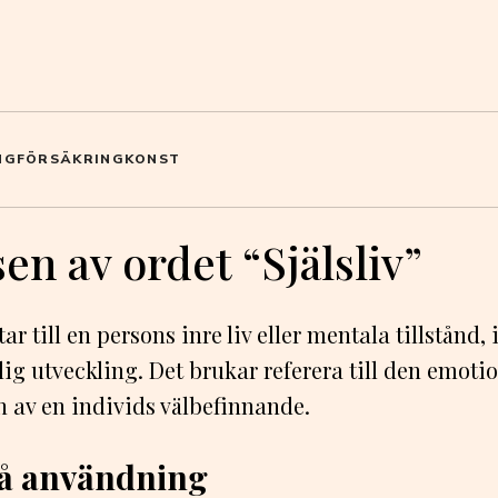
NG
FÖRSÄKRING
KONST
en av ordet “Själsliv”
tar till en persons inre liv eller mentala tillstånd,
lig utveckling. Det brukar referera till den emoti
 av en individs välbefinnande.
å användning