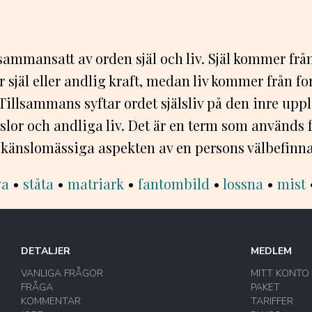
r sammansatt av orden själ och liv. Själ kommer fr
 själ eller andlig kraft, medan liv kommer från fo
 Tillsammans syftar ordet själsliv på den inre upp
slor och andliga liv. Det är en term som används f
 känslomässiga aspekten av en persons välbefinn
va
•
ståta
•
matriark
•
fantombild
•
lossna
•
mist
DETALJER
MEDLEM
VANLIGA FRÅGOR
MITT KONTO
FRÅGA
PAKET
KOMMENTAR
TARIFFER