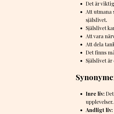
Det är viktig
Att utmana s
själslivet.
Själslivet ka
Att vara när
Att dela tan
Det finns må
Själslivet ä
Synonyme
Inre liv:
Det 
upplevelser.
Andligt liv: