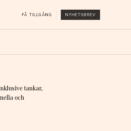
FÅ TILLGÅNG
NYHETSBREV
 inklusive tankar,
onella och