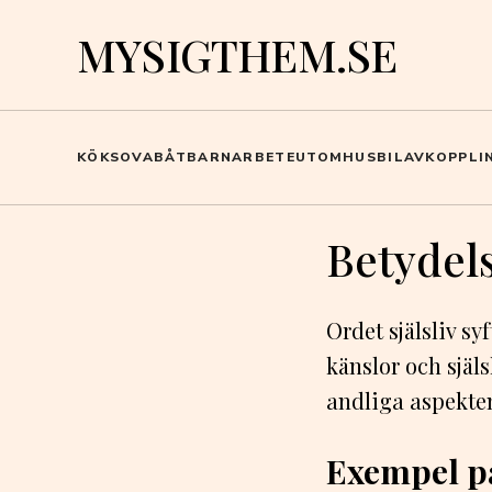
MYSIGTHEM.SE
KÖK
SOVA
BÅT
BARN
ARBETE
UTOMHUS
BIL
AVKOPPLI
Betydels
Ordet själsliv syf
känslor och själs
andliga aspekten
Exempel p