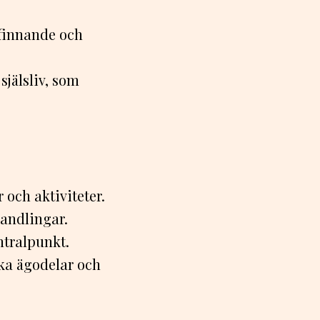
efinnande och
själsliv, som
och aktiviteter.
handlingar.
ntralpunkt.
ska ägodelar och