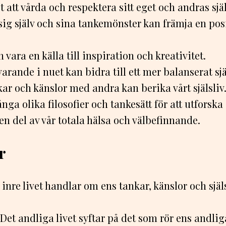
t att vårda och respektera sitt eget och andras själ
ig själv och sina tankemönster kan främja en posi
n vara en källa till inspiration och kreativitet.
varande i nuet kan bidra till ett mer balanserat sjä
kar och känslor med andra kan berika vårt själsliv
nga olika filosofier och tankesätt för att utforska s
r en del av vår totala hälsa och välbefinnande.
r
inre livet handlar om ens tankar, känslor och själ
Det andliga livet syftar på det som rör ens andliga