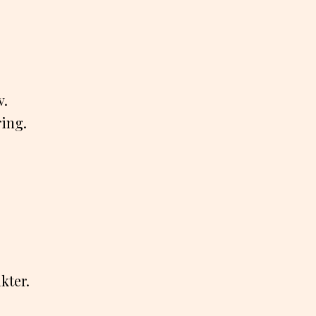
.
v.
ring.
kter.