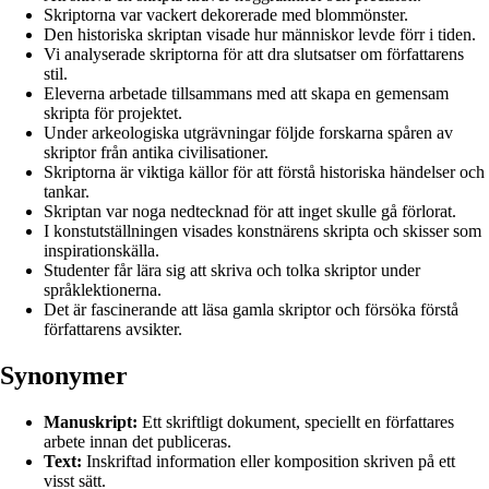
Skriptorna var vackert dekorerade med blommönster.
Den historiska skriptan visade hur människor levde förr i tiden.
Vi analyserade skriptorna för att dra slutsatser om författarens
stil.
Eleverna arbetade tillsammans med att skapa en gemensam
skripta för projektet.
Under arkeologiska utgrävningar följde forskarna spåren av
skriptor från antika civilisationer.
Skriptorna är viktiga källor för att förstå historiska händelser och
tankar.
Skriptan var noga nedtecknad för att inget skulle gå förlorat.
I konstutställningen visades konstnärens skripta och skisser som
inspirationskälla.
Studenter får lära sig att skriva och tolka skriptor under
språklektionerna.
Det är fascinerande att läsa gamla skriptor och försöka förstå
författarens avsikter.
Synonymer
Manuskript:
Ett skriftligt dokument, speciellt en författares
arbete innan det publiceras.
Text:
Inskriftad information eller komposition skriven på ett
visst sätt.