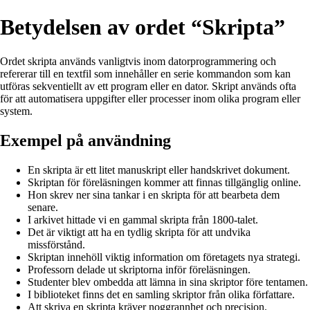
Betydelsen av ordet “Skripta”
Ordet skripta används vanligtvis inom datorprogrammering och
refererar till en textfil som innehåller en serie kommandon som kan
utföras sekventiellt av ett program eller en dator. Skript används ofta
för att automatisera uppgifter eller processer inom olika program eller
system.
Exempel på användning
En skripta är ett litet manuskript eller handskrivet dokument.
Skriptan för föreläsningen kommer att finnas tillgänglig online.
Hon skrev ner sina tankar i en skripta för att bearbeta dem
senare.
I arkivet hittade vi en gammal skripta från 1800-talet.
Det är viktigt att ha en tydlig skripta för att undvika
missförstånd.
Skriptan innehöll viktig information om företagets nya strategi.
Professorn delade ut skriptorna inför föreläsningen.
Studenter blev ombedda att lämna in sina skriptor före tentamen.
I biblioteket finns det en samling skriptor från olika författare.
Att skriva en skripta kräver noggrannhet och precision.