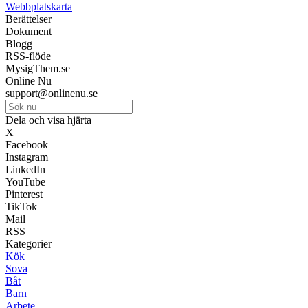
Webbplatskarta
Berättelser
Dokument
Blogg
RSS-flöde
MysigThem.se
Online Nu
support@onlinenu.se
Dela och visa hjärta
X
Facebook
Instagram
LinkedIn
YouTube
Pinterest
TikTok
Mail
RSS
Kategorier
Kök
Sova
Båt
Barn
Arbete