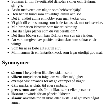
Sommar är min favoritårstid då solen skiner och fåglarna
sjunger.
Är du medveten om någon som behöver hjälp?
Hon har en hund som är väldigt lekfull och söt.
Det är viktigt att ha en hobby som man tycker om.
Vi gick till en restaurang som hade fantastisk mat och service.
Min bror är en idrottare som tävlar i simning.
Har du några planer som du vill berätta om?
Det finns böcker som kan förändra ens syn på världen.
Att vara omgiven av positiva människor som stöttar en är
viktigt.
Som tur är så löste allt sig till slut.
Min mamma är en fantastisk kock som lagar otroligt god mat.
Synonymer
såsom:
i betydelsen likt eller sådant som
vilken:
uttrycker en fråga om val eller möjlighet
exempelvis:
används för att ge exempel på något
där:
markerar plats, tid eller samband
precis som:
används för att likna saker eller personer
liksom:
används för att påpeka likheter
såsom:
används för att likna eller likställa något med något
annat