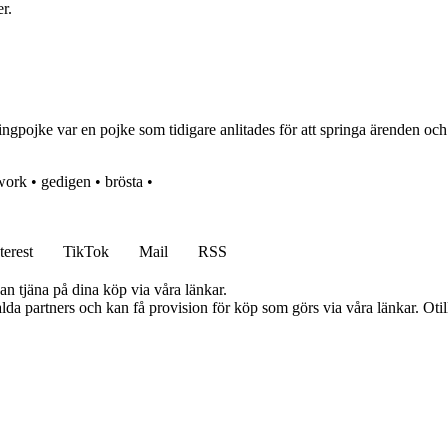
r.
gpojke var en pojke som tidigare anlitades för att springa ärenden och
work
•
gedigen
•
brösta
•
terest
TikTok
Mail
RSS
an tjäna på dina köp via våra länkar.
lda partners och kan få provision för köp som görs via våra länkar. Otillå