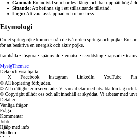
Gammal:
En individ som har levt länge och har uppnått hög ålde
Sittande:
Att befinna sig i ett stillasittande tillstånd.
Lugn:
Att vara avslappnad och utan stress.
Etymologi
Ordet springpojke kommer från de två orden springa och pojke. En sprin
för att beskriva en energisk och aktiv pojke.
framhålla
•
lösgöra
•
spännvidd
•
emotse
•
skyddsling
•
rapsodi
•
team
MysigThem.se
Dela och visa hjärta
X
Facebook
Instagram
LinkedIn
YouTube
Pin
© All kopiering förbjuden.
© Alla rättigheter reserverade. Vi samarbetar med utvalda företag och k
© Copyright tillhör oss och allt innehåll är skyddat. Vi arbetar med utva
Detaljer
Vanliga frågor
Fråga
Kommentar
Jobb
Hjälp med info
Medlem