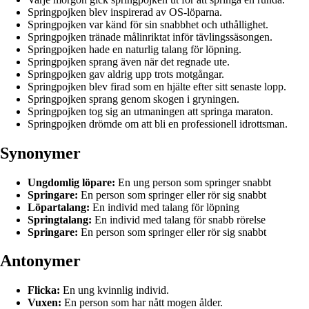
Springpojken blev inspirerad av OS-löparna.
Springpojken var känd för sin snabbhet och uthållighet.
Springpojken tränade målinriktat inför tävlingssäsongen.
Springpojken hade en naturlig talang för löpning.
Springpojken sprang även när det regnade ute.
Springpojken gav aldrig upp trots motgångar.
Springpojken blev firad som en hjälte efter sitt senaste lopp.
Springpojken sprang genom skogen i gryningen.
Springpojken tog sig an utmaningen att springa maraton.
Springpojken drömde om att bli en professionell idrottsman.
Synonymer
Ungdomlig löpare:
En ung person som springer snabbt
Springare:
En person som springer eller rör sig snabbt
Löpartalang:
En individ med talang för löpning
Springtalang:
En individ med talang för snabb rörelse
Springare:
En person som springer eller rör sig snabbt
Antonymer
Flicka:
En ung kvinnlig individ.
Vuxen:
En person som har nått mogen ålder.