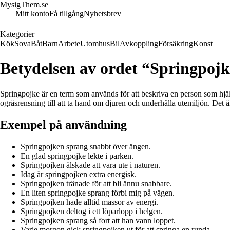
MysigThem.se
Mitt konto
Få tillgång
Nyhetsbrev
Kategorier
Kök
Sova
Båt
Barn
Arbete
Utomhus
Bil
Avkoppling
Försäkring
Konst
Betydelsen av ordet “Springpoj
Springpojke är en term som används för att beskriva en person som hjälp
ogräsrensning till att ta hand om djuren och underhålla utemiljön. Det ä
Exempel på användning
Springpojken sprang snabbt över ängen.
En glad springpojke lekte i parken.
Springpojken älskade att vara ute i naturen.
Idag är springpojken extra energisk.
Springpojken tränade för att bli ännu snabbare.
En liten springpojke sprang förbi mig på vägen.
Springpojken hade alltid massor av energi.
Springpojken deltog i ett löparlopp i helgen.
Springpojken sprang så fort att han vann loppet.
Varje morgon gick springpojken ut för att springa en runda.