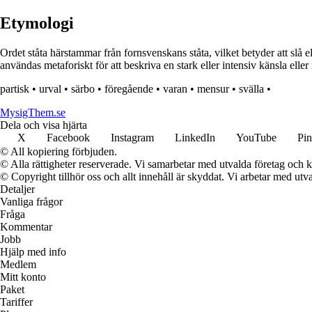
Etymologi
Ordet ståta härstammar från fornsvenskans ståta, vilket betyder att slå 
användas metaforiskt för att beskriva en stark eller intensiv känsla eller
partisk
•
urval
•
särbo
•
föregående
•
varan
•
mensur
•
svälla
•
MysigThem.se
Dela och visa hjärta
X
Facebook
Instagram
LinkedIn
YouTube
Pin
© All kopiering förbjuden.
© Alla rättigheter reserverade. Vi samarbetar med utvalda företag och k
© Copyright tillhör oss och allt innehåll är skyddat. Vi arbetar med utva
Detaljer
Vanliga frågor
Fråga
Kommentar
Jobb
Hjälp med info
Medlem
Mitt konto
Paket
Tariffer