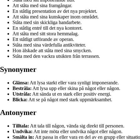
Att ståta med sina framgångar.
En ståtlig presentation av det nya projektet.
Att ståta med sina kunskaper inom området.
Ståta med sin skickliga handarbete.
En ståtlig entré till det nya kontoret.
Att ståta med sitt stora hemmalag.
Ett ståtligt utförande av operan.
Ståta med sina värdefulla antikviteter.
Hon älskade att ståta med sina smycken.
Ståta med den vackra utsikten från terrassen.
Synonymer
Glänsa:
Att lysa starkt eller vara synligt imponerande.
Bestråla:
Att lysa upp eller skina på något eller någon.
Utstråla:
Att sända ut en stark eller positiv energi.
Blicka:
Att se på något med stark uppmärksamhet.
Antonymer
Tilltala:
Att tala till någon, vända sig direkt till personen.
Undvika:
Att inte möta eller undvika något eller någon.
Smälta in:
Att passa in eller vara en del av en grupp eller situati