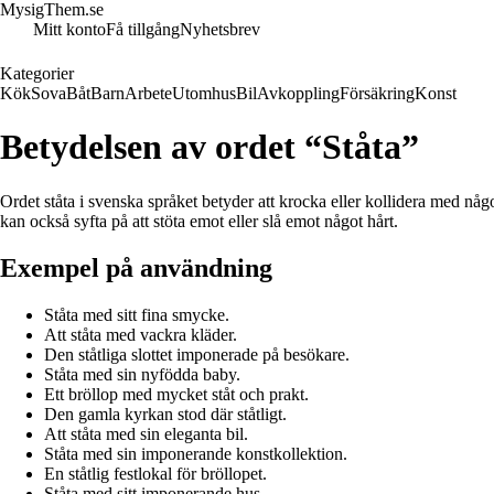
MysigThem.se
Mitt konto
Få tillgång
Nyhetsbrev
Kategorier
Kök
Sova
Båt
Barn
Arbete
Utomhus
Bil
Avkoppling
Försäkring
Konst
Betydelsen av ordet “Ståta”
Ordet ståta i svenska språket betyder att krocka eller kollidera med någo
kan också syfta på att stöta emot eller slå emot något hårt.
Exempel på användning
Ståta med sitt fina smycke.
Att ståta med vackra kläder.
Den ståtliga slottet imponerade på besökare.
Ståta med sin nyfödda baby.
Ett bröllop med mycket ståt och prakt.
Den gamla kyrkan stod där ståtligt.
Att ståta med sin eleganta bil.
Ståta med sin imponerande konstkollektion.
En ståtlig festlokal för bröllopet.
Ståta med sitt imponerande hus.