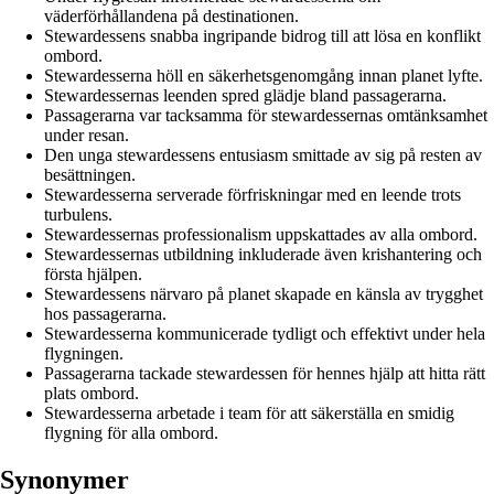
väderförhållandena på destinationen.
Stewardessens snabba ingripande bidrog till att lösa en konflikt
ombord.
Stewardesserna höll en säkerhetsgenomgång innan planet lyfte.
Stewardessernas leenden spred glädje bland passagerarna.
Passagerarna var tacksamma för stewardessernas omtänksamhet
under resan.
Den unga stewardessens entusiasm smittade av sig på resten av
besättningen.
Stewardesserna serverade förfriskningar med en leende trots
turbulens.
Stewardessernas professionalism uppskattades av alla ombord.
Stewardessernas utbildning inkluderade även krishantering och
första hjälpen.
Stewardessens närvaro på planet skapade en känsla av trygghet
hos passagerarna.
Stewardesserna kommunicerade tydligt och effektivt under hela
flygningen.
Passagerarna tackade stewardessen för hennes hjälp att hitta rätt
plats ombord.
Stewardesserna arbetade i team för att säkerställa en smidig
flygning för alla ombord.
Synonymer