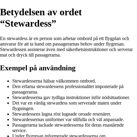
Betydelsen av ordet
“Stewardess”
En stewardess är en person som arbetar ombord på ett flygplan och
ansvarar för att ta hand om passagerarnas behov under flygresan.
Stewardessen assisterar även med säkerhetsinstruktioner och serverar
mat och dryck till passagerarna.
Exempel på användning
Stewardesserna hälsar välkommen ombord.
Den erfarna stewardessens professionalitet imponerade på
passagerarna.
Stewardesserna gav tydliga instruktioner inför nödsituationer.
Det var en vänlig stewardess som serverade maten under
flygningen.
Stewardessens lugna röst lugnade oroade resenärer.
Stewardessernas uniformer var stilfulla och väl anpassade.
Passagerarna tackade stewardesserna för deras enastående
service.
Under flygresan informerade stewardesserna om