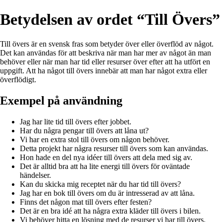
Betydelsen av ordet “Till Övers”
Till övers är en svensk fras som betyder över eller överflöd av något.
Det kan användas för att beskriva när man har mer av något än man
behöver eller när man har tid eller resurser över efter att ha utfört en
uppgift. Att ha något till övers innebär att man har något extra eller
överflödigt.
Exempel på användning
Jag har lite tid till övers efter jobbet.
Har du några pengar till övers att låna ut?
Vi har en extra stol till övers om någon behöver.
Detta projekt har några resurser till övers som kan användas.
Hon hade en del nya idéer till övers att dela med sig av.
Det är alltid bra att ha lite energi till övers för oväntade
händelser.
Kan du skicka mig receptet när du har tid till övers?
Jag har en bok till övers om du är intresserad av att låna.
Finns det någon mat till övers efter festen?
Det är en bra idé att ha några extra kläder till övers i bilen.
Vi behöver hitta en lösning med de resurser vi har till övers.