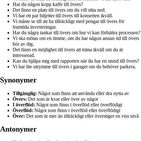
Har du någon kopp kaffe till övers?
Det finns en plats till övers om du vill sitta ned.
Vi har ett par biljetter till övers till konserten ikväll.
Vi måste se till att ha tillräckligt med pengar till övers för
framtida investeringar.
Har du några tankar till övers om hur vi kan förbättra processen?
Vi ska mötas om en timme, om du har någon annan tid till övers
hör av dig.
Det finns en möjlighet till övers att träna ikväll om du är
intresserad.
Kan du hjälpa mig med rapporten när du har en stund till övers?
Vi har lite utrymme till övers i garaget om du behöver parkera.
Synonymer
Tillgänglig:
Något som finns att använda eller dra nytta av
Övers:
Det som är kvar eller över av något
I överflöd:
Något som finns i överflöd eller överflödigt
Överflöd:
Något som finns i överflöd eller överflödigt
Över:
Det som är mer än tillräckligt eller överstiger en viss nivå
Antonymer