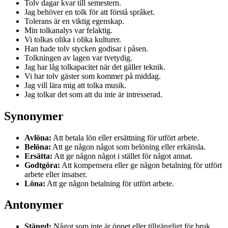
Tolv dagar kvar till semestern.
Jag behöver en tolk för att förstå språket.
Tolerans är en viktig egenskap.
Min tolkanalys var felaktig.
Vi tolkas olika i olika kulturer.
Han hade tolv stycken godisar i påsen.
Tolkningen av lagen var tvetydig.
Jag har låg tolkapacitet när det gäller teknik.
Vi har tolv gäster som kommer på middag.
Jag vill lära mig att tolka musik.
Jag tolkar det som att du inte är intresserad.
Synonymer
Avlöna:
Att betala lön eller ersättning för utfört arbete.
Belöna:
Att ge någon något som belöning eller erkänsla.
Ersätta:
Att ge någon något i stället för något annat.
Godtgöra:
Att kompensera eller ge någon betalning för utfört
arbete eller insatser.
Löna:
Att ge någon betalning för utfört arbete.
Antonymer
Stängd:
Något som inte är öppet eller tillgängligt för bruk.