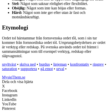
Stel:
Något som saknar rörlighet eller flexibilitet.
Oböjlig:
Något som inte kan böjas eller formas.
Hård:
Något som inte ger efter utan är fast och
motståndskraftigt.
Etymologi
Ordet tol härstammar från fornsvenska ordet tôl, som i sin tur
kommer från fornnordiska ordet tól. Ursprungsbetydelsen av ordet
är verktyg eller redskap. På svenska används ordet tol främst i
sammansättningar som till exempel verktyg, redskap eller
släpvagnstol.
snyltväxt
•
skriva ned
•
burdus
•
linjeman
•
konfrontativ
•
ringrev
•
saturation
•
supportera
•
gå emot
•
urval
•
MysigThem.se
Dela och visa hjärta
X
Facebook
Instagram
LinkedIn
YouTube
Pinterest