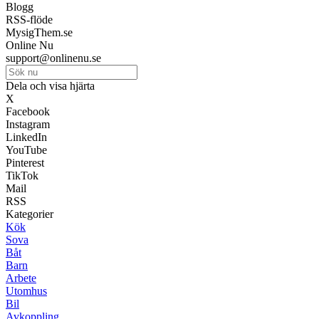
Blogg
RSS-flöde
MysigThem.se
Online Nu
support@onlinenu.se
Dela och visa hjärta
X
Facebook
Instagram
LinkedIn
YouTube
Pinterest
TikTok
Mail
RSS
Kategorier
Kök
Sova
Båt
Barn
Arbete
Utomhus
Bil
Avkoppling