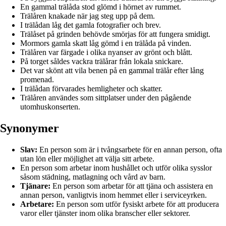
En gammal trälåda stod glömd i hörnet av rummet.
Trälåren knakade när jag steg upp på dem.
I trälådan låg det gamla fotografier och brev.
Trälåset på grinden behövde smörjas för att fungera smidigt.
Mormors gamla skatt låg gömd i en trälåda på vinden.
Trälåren var färgade i olika nyanser av grönt och blått.
På torget såldes vackra trälårar från lokala snickare.
Det var skönt att vila benen på en gammal trälår efter lång
promenad.
I trälådan förvarades hemligheter och skatter.
Trälåren användes som sittplatser under den pågående
utomhuskonserten.
Synonymer
Slav:
En person som är i tvångsarbete för en annan person, ofta
utan lön eller möjlighet att välja sitt arbete.
En person som arbetar inom hushållet och utför olika sysslor
såsom städning, matlagning och vård av barn.
Tjänare:
En person som arbetar för att tjäna och assistera en
annan person, vanligtvis inom hemmet eller i serviceyrken.
Arbetare:
En person som utför fysiskt arbete för att producera
varor eller tjänster inom olika branscher eller sektorer.