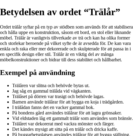
Betydelsen av ordet “Trälår”
Ordet trälår syftar på en typ av stödben som används för att stabilisera
och hålla uppe en konstruktion, såsom ett bord, en stol eller liknande
möbel. Trälår är vanligtvis tillverkade av trä och kan ha olika former
och storlekar beroende på vilket syfte de är avsedda för. De kan vara
enkla och raka eller mer dekorerade och skulpterade för att passa in i
en specifik design eller stil. Trälår är en viktig del av många
möbelkonstruktioner och bidrar till dess stabilitet och hållbarhet.
Exempel på användning
Trälåren var slitna och behövde bytas ut.
Jag såg en gammal trälåda vid vägkanten.
Trälåset på dörren var trasigt och behövde lagas.
Barnen använde trälårar för att bygga en koja i trädgården.
I trälådan fanns det en vacker gammal bok.
På bondens gård användes trälårar för att lagra grönsaker.
Vid eldstaden låg ett gammalt trälår som användes som bränsle.
Trälåret var dekorerat med vackra mönster och färger.
Det kändes mysigt att sitta på en trälår och dricka kaffe.
På byggarbetsplatsen användes trälårar för att bygga ställning.