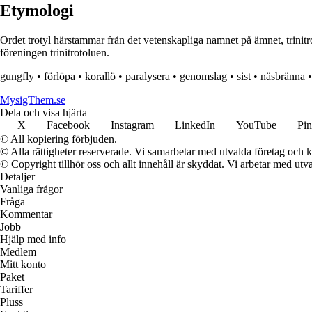
Etymologi
Ordet trotyl härstammar från det vetenskapliga namnet på ämnet, trinitr
föreningen trinitrotoluen.
gungfly
•
förlöpa
•
korallö
•
paralysera
•
genomslag
•
sist
•
näsbränna
MysigThem.se
Dela och visa hjärta
X
Facebook
Instagram
LinkedIn
YouTube
Pin
© All kopiering förbjuden.
© Alla rättigheter reserverade. Vi samarbetar med utvalda företag och k
© Copyright tillhör oss och allt innehåll är skyddat. Vi arbetar med utva
Detaljer
Vanliga frågor
Fråga
Kommentar
Jobb
Hjälp med info
Medlem
Mitt konto
Paket
Tariffer
Pluss