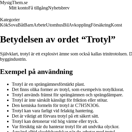
MysigThem.se
Mitt konto
Få tillgång
Nyhetsbrev
Kategorier
Kök
Sova
Båt
Barn
Arbete
Utomhus
Bil
Avkoppling
Försäkring
Konst
Betydelsen av ordet “Trotyl”
Självklart, trotyl är ett explosivt ämne som också kallas trinitrotolu
byggindustrin.
Exempel på användning
Trotyl är en sprängämnesförstärkt plast.
Det finns olika former av trotyl, som exempelvis trotylklorat.
Trotyl används främst för sprängämnen och sprängdämpare.
Trotyl är inte särskilt känsligt för friktion eller stötar.
Den kemiska formeln för trotyl är C7H5N3O6.
Trotyl kan vara farligt vid felaktig hantering.
Det är viktigt att förvara trotyl på ett säkert sätt.
Trotyl kan detonerar vid hög värme eller tryck.
Var försiktig när du hanterar trotyl för att undvika olyckor.
Använd alltid skyddshandskar när du arbetar med trotyl.