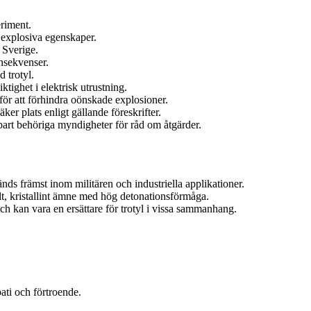
eriment.
 explosiva egenskaper.
i Sverige.
onsekvenser.
d trotyl.
iktighet i elektrisk utrustning.
r för att förhindra oönskade explosioner.
ker plats enligt gällande föreskrifter.
bart behöriga myndigheter för råd om åtgärder.
nds främst inom militären och industriella applikationer.
lt, kristallint ämne med hög detonationsförmåga.
 kan vara en ersättare för trotyl i vissa sammanhang.
ti och förtroende.