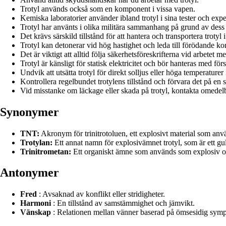
Trotyl används också som en komponent i vissa vapen.
Kemiska laboratorier använder ibland trotyl i sina tester och exp
Trotyl har använts i olika militära sammanhang på grund av dess
Det krävs särskild tillstånd för att hantera och transportera trotyl 
Trotyl kan detonerar vid hög hastighet och leda till förödande k
Det är viktigt att alltid följa säkerhetsföreskrifterna vid arbetet me
Trotyl är känsligt för statisk elektricitet och bör hanteras med förs
Undvik att utsätta trotyl för direkt solljus eller höga temperature
Kontrollera regelbundet trotylens tillstånd och förvara det på en sä
Vid misstanke om läckage eller skada på trotyl, kontakta omedel
Synonymer
TNT:
Akronym för trinitrotoluen, ett explosivt material som anvä
Trotylan:
Ett annat namn för explosivämnet trotyl, som är ett gu
Trinitrometan:
Ett organiskt ämne som används som explosiv och
Antonymer
Fred
: Avsaknad av konflikt eller stridigheter.
Harmoni
: En tillstånd av samstämmighet och jämvikt.
Vänskap
: Relationen mellan vänner baserad på ömsesidig sympa