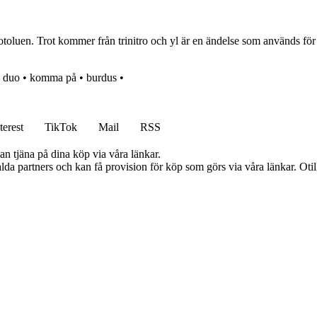
otoluen. Trot kommer från trinitro och yl är en ändelse som används för 
•
duo
•
komma på
•
burdus
•
terest
TikTok
Mail
RSS
an tjäna på dina köp via våra länkar.
lda partners och kan få provision för köp som görs via våra länkar. Otillå