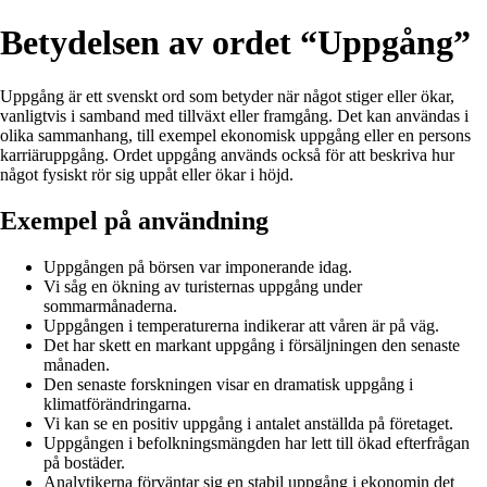
Betydelsen av ordet “Uppgång”
Uppgång är ett svenskt ord som betyder när något stiger eller ökar,
vanligtvis i samband med tillväxt eller framgång. Det kan användas i
olika sammanhang, till exempel ekonomisk uppgång eller en persons
karriäruppgång. Ordet uppgång används också för att beskriva hur
något fysiskt rör sig uppåt eller ökar i höjd.
Exempel på användning
Uppgången på börsen var imponerande idag.
Vi såg en ökning av turisternas uppgång under
sommarmånaderna.
Uppgången i temperaturerna indikerar att våren är på väg.
Det har skett en markant uppgång i försäljningen den senaste
månaden.
Den senaste forskningen visar en dramatisk uppgång i
klimatförändringarna.
Vi kan se en positiv uppgång i antalet anställda på företaget.
Uppgången i befolkningsmängden har lett till ökad efterfrågan
på bostäder.
Analytikerna förväntar sig en stabil uppgång i ekonomin det